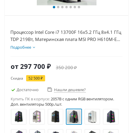
Процессор Intel Core i7 13700F 16x5.2 ГГц 8x4.1 ГГц
TDP 219Вт, Материнская плата MSI PRO H610M-E
D5, Видеокарта RTX 5080 16Гб, Память
Подробнее
DDR5 64Gb, Диски SSD 1000Гб + HDD 1Тб, БП
850Вт
от
297 700 ₽
350 200 ₽
Скидка
52 500 ₽
Достаточно
Нашли дешевле?
Купить ПК в корпусе:
2057B c одним RGB вентилятором.
Доп. вентиляторы 500р./шт.