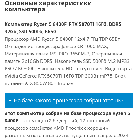
Основные характеристики
компьютера
Компьютер Ryzen 5 8400F, RTX 5070Ti 16Гб, DDR5
32Gb, SSD 500Гб, B650
Процессор AMD Ryzen 5 8400F 12x4.7 ГГц TDP 65Вт,
Охлаждение процессора Jonsbo CR-1000 MAX,
Материнская плата MSI PRO B650M-B, Оперативная
память 2x16Gb DDR5, Накопитель SSD 500Гб M.2 MP33
PRO / KC3000, Накопитель HDD отсутствует, Видеокарта
nVidia GeForce RTX 5070Ti 16Гб TDP 300Вт mP75, Блок
питания ATX 850W 80+ Bronze
На базе какого процессора собран этот ПК?
Этот компьютер собран на базе процессора Ryzen 5
8400F
– это мощный 6-ядерный, 12-поточный
процессор семейства AMD Phoenix с хорошим
разгонным потенциалом, выпущенный в апреле 2024