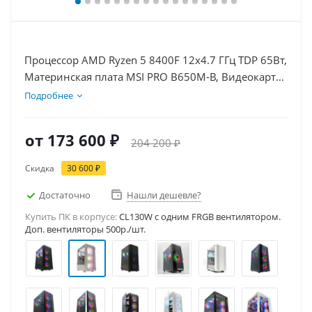
Процессор AMD Ryzen 5 8400F 12x4.7 ГГц TDP 65Вт,
Материнская плата MSI PRO B650M-B, Видеокарта
RTX 5070Ti 16Гб, Память DDR5 32Gb, Диски
Подробнее
SSD 500Гб, БП 850Вт
от
173 600 ₽
204 200 ₽
Скидка
30 600 ₽
Достаточно
Нашли дешевле?
Купить ПК в корпусе:
CL130W c одним FRGB вентилятором.
Доп. вентиляторы 500р./шт.