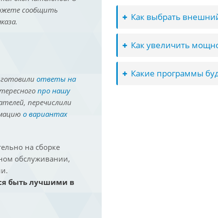
можете сообщить
Как выбрать внешний
каза.
Как увеличить мощно
Какие программы буд
иготовили
ответы на
нтересного
про нашу
ателей, перечислили
рмацию
о вариантах
ельно на сборке
йном обслуживании,
и.
ся быть лучшими в