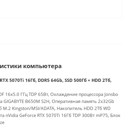
ристики компьютера
RTX 5070Ti 16Гб, DDR5 64Gb, SSD 500Гб + HDD 2Тб,
F 16x5.0 ГГц TDP 65Вт, Охлаждение процессора Jonsbo
та GIGABYTE B650M S2H, Оперативная память 2x32Gb
б M.2 Kingston/MSI/ADATA, Накопитель HDD 2Тб WD
а nVidia GeForce RTX 5070Ti 16Гб TDP 300Вт mP75, Блок
ze