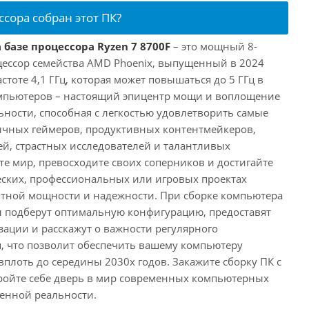
ссора собран этот ПК?
 базе процессора Ryzen 7 8700F
– это мощный 8-
ессор семейства AMD Phoenix, выпущенный в 2024
астоте 4,1 ГГц, которая может повышаться до 5 ГГц в
омпьютеров – настоящий эпицентр мощи и воплощение
ности, способная с легкостью удовлетворить самые
ичных геймеров, продуктивных контентмейкеров,
, страстных исследователей и талантливых
те мир, превосходите своих соперников и достигайте
еских, профессиональных или игровых проектах
нтной мощности и надежности. При сборке компьютера
 подберут оптимальную конфигурацию, предоставят
ации и расскажут о важности регулярного
, что позволит обеспечить вашему компьютеру
плоть до середины 2030х годов. Закажите сборку ПК с
ройте себе дверь в мир современных компьютерных
енной реальности.