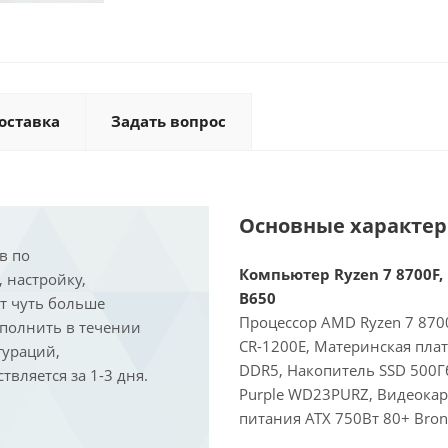
оставка
Задать вопрос
Основные характе
в по
Компьютер Ryzen 7 8700F, 
, настройку,
B650
ит чуть больше
Процессор AMD Ryzen 7 8700
ыполнить в течении
CR-1200E, Материнская пла
гураций,
DDR5, Накопитель SSD 500Г
вляется за 1-3 дня.
Purple WD23PURZ, Видеокарт
питания ATX 750Вт 80+ Bron