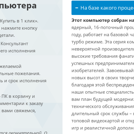
мпьютера
На базе какого проце
Этот компьютер собран на
упить в 1 клик».
ядерный, 16-поточный проц
и нажмите кнопку
году, работает на базовой ч
детали.
турбо режиме. Эта серия к
. Консультант
невероятной производитель
 его исполнения
высокие требования фанат
успешных предпринимателей
 желаемой
изобретателей. Завоевывай
льные пожелания.
новых высот в своих творч
ть и срок исполнения
благодаря этой беспрецеде
наши опытные специалисты
ПК в корзину и
вам план будущей модерниз
омментарии к заказу
технического обслуживания
 вами свяжемся,
длительный срок службы – в
топовой видеокартой и отк
игр и реалистичной дополн
тся окончательной. О