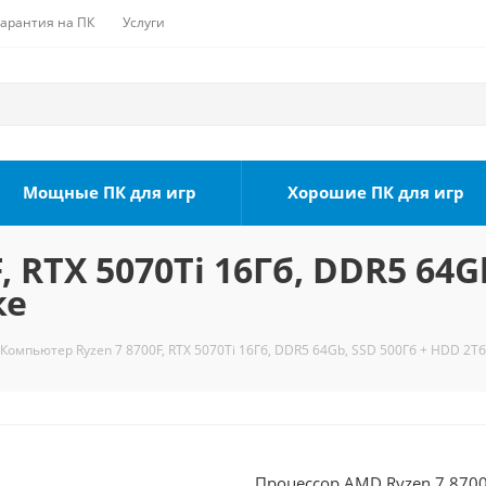
Гарантия на ПК
Услуги
Мощные ПК для игр
Хорошие ПК для игр
 RTX 5070Ti 16Гб, DDR5 64G
ке
Компьютер Ryzen 7 8700F, RTX 5070Ti 16Гб, DDR5 64Gb, SSD 500Гб + HDD 2Тб
Процессор AMD Ryzen 7 8700