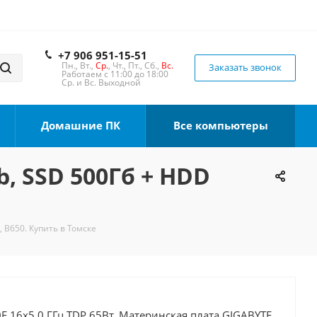
+7 906 951-15-51
Пн., Вт.,
Ср.
, Чт., Пт., Сб.,
Вс.
Заказать звонок
Работаем с 11:00 до 18:00
Ср. и Вс. Выходной
Домашние ПК
Все компьютеры
b, SSD 500Гб + HDD
, B650. Купить в Томске
F 16x5.0 ГГц TDP 65Вт, Материнская плата GIGABYTE