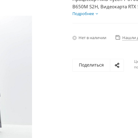
B650M S2H, Видеокарта RTX 
HDD 2Тб, БП 750Вт
Подробнее
Нет в наличии
Нашли 
Ц
Поделиться
по