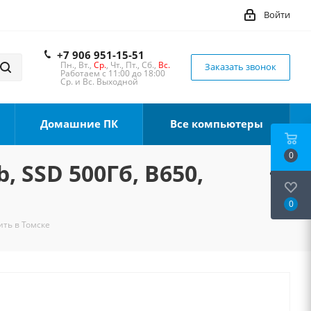
Войти
+7 906 951-15-51
Пн., Вт.,
Ср.
, Чт., Пт., Сб.,
Вс.
Заказать звонок
Работаем с 11:00 до 18:00
Ср. и Вс. Выходной
Домашние ПК
Все компьютеры
0
, SSD 500Гб, B650,
0
ить в Томске