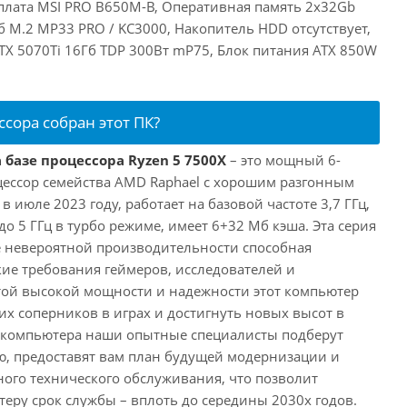
плата MSI PRO B650M-B, Оперативная память 2x32Gb
 M.2 MP33 PRO / KC3000, Накопитель HDD отсутствует,
RTX 5070Ti 16Гб TDP 300Вт mP75, Блок питания ATX 850W
ссора собран этот ПК?
 базе процессора Ryzen 5 7500X
– это мощный 6-
ессор семейства AMD Raphael с хорошим разгонным
июле 2023 году, работает на базовой частоте 3,7 ГГц,
о 5 ГГц в турбо режиме, имеет 6+32 Мб кэша. Эта серия
 невероятной производительности способная
ие требования геймеров, исследователей и
этой высокой мощности и надежности этот компьютер
их соперников в играх и достигнуть новых высот в
е компьютера наши опытные специалисты подберут
, предоставят вам план будущей модернизации и
ного технического обслуживания, что позволит
еру срок службы – вплоть до середины 2030х годов.