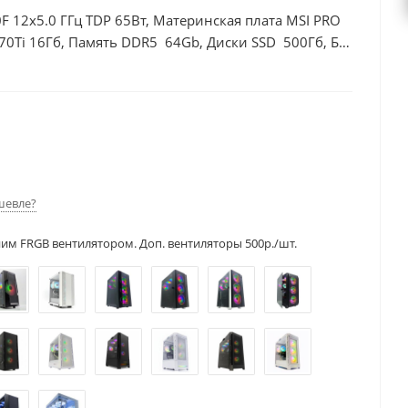
F 12x5.0 ГГц TDP 65Вт, Материнская плата MSI PRO
70Ti 16Гб, Память DDR5 64Gb, Диски SSD 500Гб, БП
шевле?
ним FRGB вентилятором. Доп. вентиляторы 500р./шт.