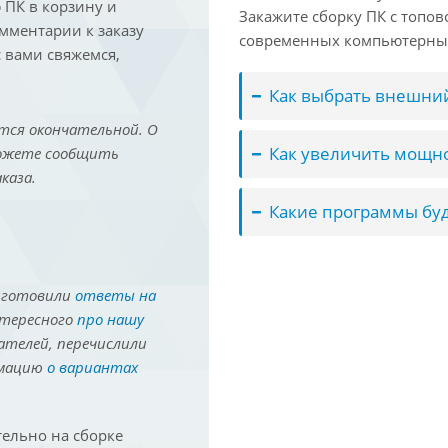
ПК в корзину и
Закажите сборку ПК с топов
омментарии к заказу
современных компьютерных
 вами свяжемся,
Как выбрать внешний
тся окончательной. О
Как увеличить мощно
можете сообщить
каза.
Какие программы буд
иготовили
ответы на
нтересного
про нашу
ателей, перечислили
рмацию
о вариантах
ельно на сборке