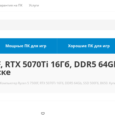
Гарантия на ПК
Услуги
Мощные ПК для игр
Хорошие ПК для игр
 RTX 5070Ti 16Гб, DDR5 64Gb
ске
Компьютер Ryzen 5 7500F, RTX 5070Ti 16Гб, DDR5 64Gb, SSD 500Гб, B650. Куп