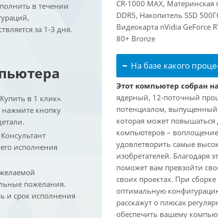
CR-1000 MAX, Материнская 
ыполнить в течении
DDR5, Накопитель SSD 500Гб
гураций,
Видеокарта nVidia GeForce 
вляется за 1-3 дня.
80+ Bronze
На базе какого проце
мпьютера
Этот компьютер собран на
ядерный, 12-поточный проц
упить в 1 клик».
потенциалом, выпущенный в 
и нажмите кнопку
которая может повышаться д
детали.
компьютеров – воплощение
. Консультант
удовлетворить самые высок
 его исполнения
изобретателей. Благодаря 
поможет вам превзойти сво
 желаемой
своих проектах. При сборк
льные пожелания.
оптимальную конфигурацию
ть и срок исполнения
расскажут о плюсах регуляр
обеспечить вашему компьют