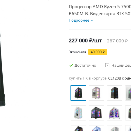
Процессор AMD Ryzen 5 7500
B650M-B, Видеокарта RTX 50
850Вт
Подробнее
227 000
₽
/шт
267 000
₽
Экономия
40 000
₽
Достаточно
Нашли де
Купить ПК в корпусе:
CL120B c од