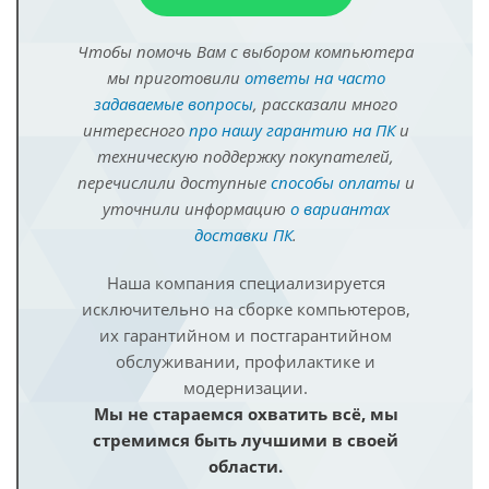
Чтобы помочь Вам с выбором компьютера
мы приготовили
ответы на часто
задаваемые вопросы
, рассказали много
интересного
про нашу гарантию на ПК
и
техническую поддержку покупателей,
перечислили доступные
способы оплаты
и
уточнили информацию
о вариантах
доставки ПК
.
Наша компания специализируется
исключительно на сборке компьютеров,
их гарантийном и постгарантийном
обслуживании, профилактике и
модернизации.
Мы не стараемся охватить всё, мы
стремимся быть лучшими в своей
области.