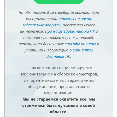
Чтобы помочь Вам с выбором компьютера
мы приготовили
ответы на часто
задаваемые вопросы
, рассказали много
интересного
про нашу гарантию на ПК
и
техническую поддержку покупателей,
перечислили доступные
способы оплаты
и
уточнили информацию
о вариантах
доставки ПК
.
Наша компания специализируется
исключительно на сборке компьютеров,
их гарантийном и постгарантийном
обслуживании, профилактике и
модернизации.
Мы не стараемся охватить всё, мы
стремимся быть лучшими в своей
области.