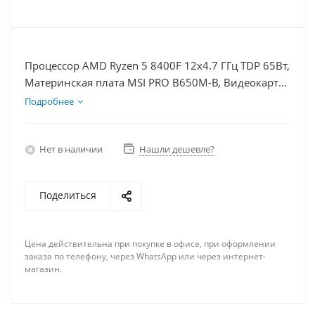
Процессор AMD Ryzen 5 8400F 12x4.7 ГГц TDP 65Вт,
Материнская плата MSI PRO B650M-B, Видеокарта
RTX 5070Ti 16Гб, Память DDR5 16Gb, Диски
Подробнее
SSD 500Гб + HDD 2Тб, БП 850Вт
Нет в наличии
Нашли дешевле?
Поделиться
Цена действительна при покупке в офисе, при оформлении
заказа по телефону, через WhatsApp или через интернет-
магазин.