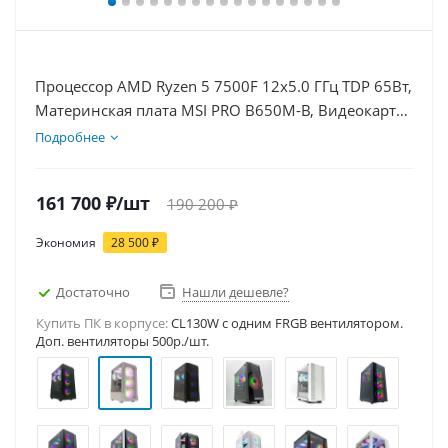
Процессор AMD Ryzen 5 7500F 12x5.0 ГГц TDP 65Вт,
Материнская плата MSI PRO B650M-B, Видеокарта
RTX 5070Ti 16Гб, Память DDR5 16Gb, Диски
Подробнее
SSD 500Гб, БП 850Вт
161 700
₽
/шт
190 200
₽
Экономия
28 500
₽
Достаточно
Нашли дешевле?
Купить ПК в корпусе:
CL130W c одним FRGB вентилятором.
Доп. вентиляторы 500р./шт.