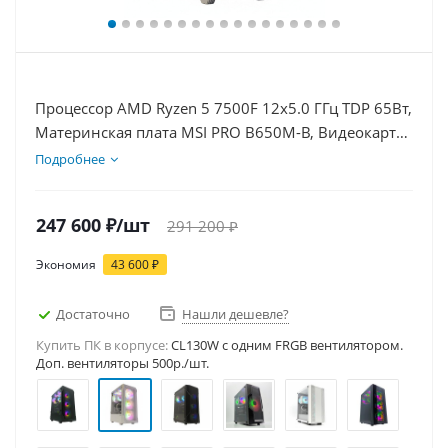
Процессор AMD Ryzen 5 7500F 12x5.0 ГГц TDP 65Вт,
Материнская плата MSI PRO B650M-B, Видеокарта
RTX 5070Ti 16Гб, Память DDR5 64Gb, Диски SSD
Подробнее
1000Гб + HDD 2Тб, БП 850Вт
247 600
₽
/шт
291 200
₽
Экономия
43 600
₽
Достаточно
Нашли дешевле?
Купить ПК в корпусе:
CL130W c одним FRGB вентилятором.
Доп. вентиляторы 500р./шт.