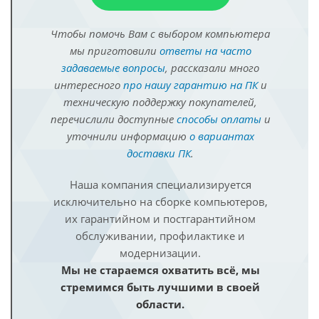
Чтобы помочь Вам с выбором компьютера
мы приготовили
ответы на часто
задаваемые вопросы
, рассказали много
интересного
про нашу гарантию на ПК
и
техническую поддержку покупателей,
перечислили доступные
способы оплаты
и
уточнили информацию
о вариантах
доставки ПК
.
Наша компания специализируется
исключительно на сборке компьютеров,
их гарантийном и постгарантийном
обслуживании, профилактике и
модернизации.
Мы не стараемся охватить всё, мы
стремимся быть лучшими в своей
области.