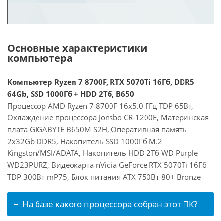
Основные характеристики
компьютера
Компьютер Ryzen 7 8700F, RTX 5070Ti 16Гб, DDR5
64Gb, SSD 1000Гб + HDD 2Тб, B650
Процессор AMD Ryzen 7 8700F 16x5.0 ГГц TDP 65Вт,
Охлаждение процессора Jonsbo CR-1200E, Материнская
плата GIGABYTE B650M S2H, Оперативная память
2x32Gb DDR5, Накопитель SSD 1000Гб M.2
Kingston/MSI/ADATA, Накопитель HDD 2Тб WD Purple
WD23PURZ, Видеокарта nVidia GeForce RTX 5070Ti 16Гб
TDP 300Вт mP75, Блок питания ATX 750Вт 80+ Bronze
На базе какого процессора собран этот ПК?