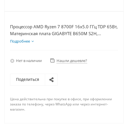
Процессор AMD Ryzen 7 8700F 16x5.0 ГГц TDP 65Вт,
Материнская плата GIGABYTE B650M S2H,
Видеокарта RTX 5070Ti 16Гб, Память DDR5 64Gb,
Подробнее
Диски SSD 1000Гб + HDD 2Тб, БП 750Вт
Нет в наличии
Нашли дешевле?
Поделиться
Цена действительна при покупке в офисе, при оформлении
заказа по телефону, через WhatsApp или через интернет-
магазин.