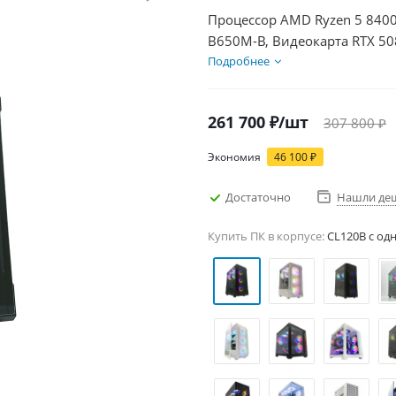
Процессор AMD Ryzen 5 8400
B650M-B, Видеокарта RTX 50
850Вт
Подробнее
261 700
₽
/шт
307 800
₽
Экономия
46 100
₽
Достаточно
Нашли де
Купить ПК в корпусе:
CL120B c од