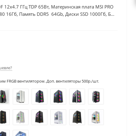
F 12x4.7 ГГц TDP 65Вт, Материнская плата MSI PRO
80 16Гб, Память DDR5 64Gb, Диски SSD 1000Гб, БП
шевле?
ним FRGB вентилятором. Доп. вентиляторы 500р./шт.