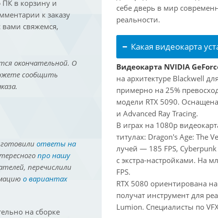
ПК в корзину и
себе дверь в мир совреме
омментарии к заказу
реальности.
 вами свяжемся,
Какая видеокарта ус
тся окончательной. О
Видеокарта NVIDIA GeForc
можете сообщить
на архитектуре Blackwell д
каза.
примерно на 25% превосходи
модели RTX 5090. Оснащена
и Advanced Ray Tracing.
В играх на 1080p видеокар
титулах: Dragon's Age: The V
иготовили
ответы на
лучей — 185 FPS, Cyberpunk
нтересного
про нашу
с экстра-настройками. На м
ателей, перечислили
FPS.
рмацию
о вариантах
RTX 5080 ориентирована на
получат инструмент для реа
Lumion. Специалисты по VFX 
ельно на сборке