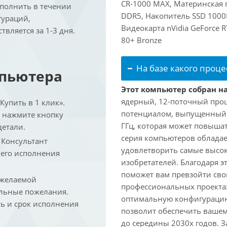
CR-1000 MAX, Материнская 
ыполнить в течении
DDR5, Накопитель SSD 1000Г
гураций,
Видеокарта nVidia GeForce 
вляется за 1-3 дня.
80+ Bronze
На базе какого проце
мпьютера
Этот компьютер собран на
ядерный, 12-поточный проц
упить в 1 клик».
потенциалом, выпущенный в 
и нажмите кнопку
ГГц, которая может повышат
детали.
серия компьютеров обладае
. Консультант
удовлетворить самые высок
 его исполнения
изобретателей. Благодаря 
поможет вам превзойти сво
 желаемой
профессиональных проектах
льные пожелания.
оптимальную конфигурацию
ть и срок исполнения
позволит обеспечить ваше
до середины 2030х годов. З