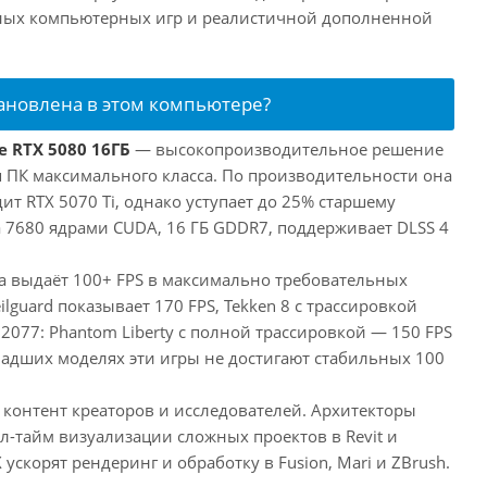
нных компьютерных игр и реалистичной дополненной
тановлена в этом компьютере?
e RTX 5080 16ГБ
— высокопроизводительное решение
ля ПК максимального класса. По производительности она
т RTX 5070 Ti, однако уступает до 25% старшему
 7680 ядрами CUDA, 16 ГБ GDDR7, поддерживает DLSS 4
та выдаёт 100+ FPS в максимально требовательных
eilguard показывает 170 FPS, Tekken 8 с трассировкой
 2077: Phantom Liberty с полной трассировкой — 150 FPS
ладших моделях эти игры не достигают стабильных 100
 контент креаторов и исследователей. Архитекторы
л-тайм визуализации сложных проектов в Revit и
ускорят рендеринг и обработку в Fusion, Mari и ZBrush.