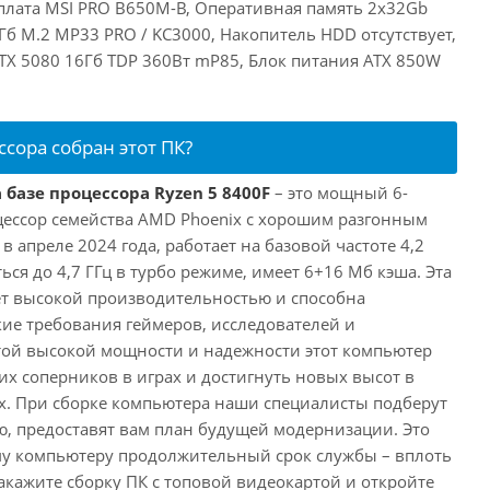
плата MSI PRO B650M-B, Оперативная память 2x32Gb
б M.2 MP33 PRO / KC3000, Накопитель HDD отсутствует,
RTX 5080 16Гб TDP 360Вт mP85, Блок питания ATX 850W
ссора собран этот ПК?
 базе процессора Ryzen 5 8400F
– это мощный 6-
ессор семейства AMD Phoenix с хорошим разгонным
апреле 2024 года, работает на базовой частоте 4,2
ься до 4,7 ГГц в турбо режиме, имеет 6+16 Мб кэша. Эта
т высокой производительностью и способна
ие требования геймеров, исследователей и
этой высокой мощности и надежности этот компьютер
их соперников в играх и достигнуть новых высот в
. При сборке компьютера наши специалисты подберут
, предоставят вам план будущей модернизации. Это
му компьютеру продолжительный срок службы – вплоть
акажите сборку ПК с топовой видеокартой и откройте