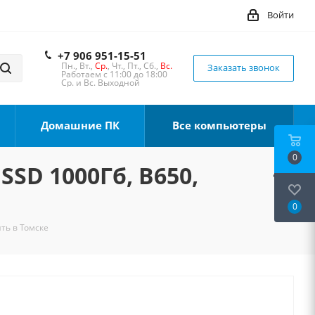
Войти
+7 906 951-15-51
Пн., Вт.,
Ср.
, Чт., Пт., Сб.,
Вс.
Заказать звонок
Работаем с 11:00 до 18:00
Ср. и Вс. Выходной
Домашние ПК
Все компьютеры
0
SSD 1000Гб, B650,
0
ить в Томске