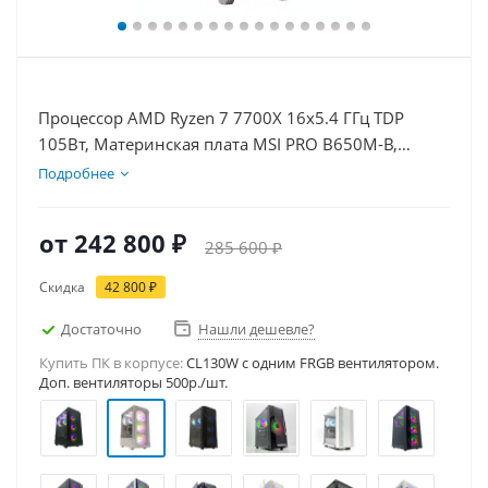
Процессор AMD Ryzen 7 7700X 16x5.4 ГГц TDP
105Вт, Материнская плата MSI PRO B650M-B,
Видеокарта RTX 5080 16Гб, Память DDR5 32Gb,
Подробнее
Диски SSD 1000Гб + HDD 1Тб, БП 850Вт
от
242 800 ₽
285 600 ₽
Скидка
42 800 ₽
Достаточно
Нашли дешевле?
Купить ПК в корпусе:
CL130W c одним FRGB вентилятором.
Доп. вентиляторы 500р./шт.