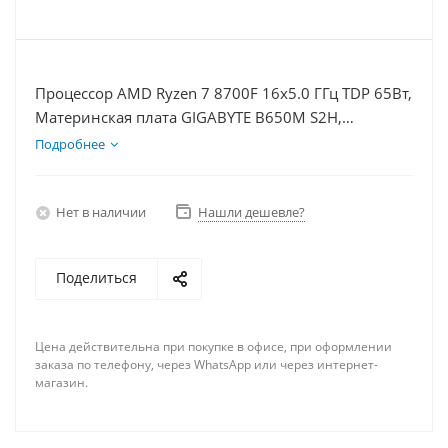
Процессор AMD Ryzen 7 8700F 16x5.0 ГГц TDP 65Вт,
Материнская плата GIGABYTE B650M S2H,
Видеокарта RTX 5080 16Гб, Память DDR5 32Gb,
Подробнее
Диски SSD 1000Гб, БП 850Вт
Нет в наличии
Нашли дешевле?
Поделиться
Цена действительна при покупке в офисе, при оформлении
заказа по телефону, через WhatsApp или через интернет-
магазин.