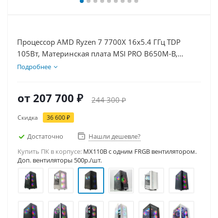
Процессор AMD Ryzen 7 7700X 16x5.4 ГГц TDP
105Вт, Материнская плата MSI PRO B650M-B,
Видеокарта RTX 5080 16Гб, Память DDR5 16Gb,
Подробнее
Диски SSD 500Гб, БП 850Вт
от
207 700 ₽
244 300 ₽
Скидка
36 600 ₽
Достаточно
Нашли дешевле?
Купить ПК в корпусе:
MX110B c одним FRGB вентилятором.
Доп. вентиляторы 500р./шт.