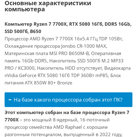
Основные характеристики
компьютера
Компьютер Ryzen 7 7700X, RTX 5080 16Гб, DDR5 16Gb,
SSD 500Гб, B650
Процессор AMD Ryzen 7 7700X 16x5.4 ГГц TDP 105Вт,
Охлаждение процессора Jonsbo CR-1000 MAX,
Материнская плата MSI PRO B650M-B, Оперативная
память 16Gb DDR5, Накопитель SSD 500Гб M.2 MP33
PRO / KC3000, Накопитель HDD отсутствует, Видеокарта
nVidia GeForce RTX 5080 16Гб TDP 360Вт mP85, Блок
питания ATX 850W 80+ Bronze
На базе какого процессора собран этот ПК?
Этот компьютер собран на базе процессора Ryzen 7
7700X
– это мощный 8-ядерный, 16-поточный
процессор семейства AMD Raphael с хорошим
разгонным потенциалом, выпущенный в 2022 году,