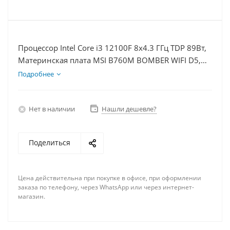
Процессор Intel Core i3 12100F 8x4.3 ГГц TDP 89Вт,
Материнская плата MSI B760M BOMBER WIFI D5,
Видеокарта RTX 5050 8Гб, Память DDR5 64Gb,
Подробнее
Диски SSD 500Гб + HDD 1Тб, БП 600Вт
Нет в наличии
Нашли дешевле?
Поделиться
Цена действительна при покупке в офисе, при оформлении
заказа по телефону, через WhatsApp или через интернет-
магазин.