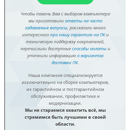
Чтобы помочь Вам с выбором компьютера
мы приготовили
ответы на часто
задаваемые вопросы
, рассказали много
интересного
про нашу гарантию на ПК
и
техническую поддержку покупателей,
перечислили доступные
способы оплаты
и
уточнили информацию
о вариантах
доставки ПК
.
Наша компания специализируется
исключительно на сборке компьютеров,
их гарантийном и постгарантийном
обслуживании, профилактике и
модернизации.
Мы не стараемся охватить всё, мы
стремимся быть лучшими в своей
области.