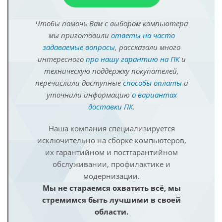
Чтобы помочь Вам с выбором компьютера
мы приготовили
ответы на часто
задаваемые вопросы
, рассказали много
интересного
про нашу гарантию на ПК
и
техническую поддержку покупателей,
перечислили доступные
способы оплаты
и
уточнили информацию
о вариантах
доставки ПК
.
Наша компания специализируется
исключительно на сборке компьютеров,
их гарантийном и постгарантийном
обслуживании, профилактике и
модернизации.
Мы не стараемся охватить всё, мы
стремимся быть лучшими в своей
области.