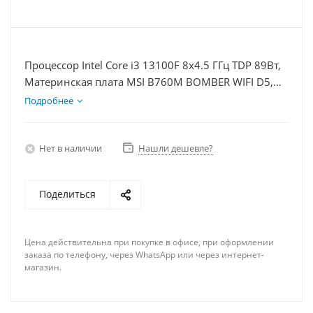
Процессор Intel Core i3 13100F 8x4.5 ГГц TDP 89Вт,
Материнская плата MSI B760M BOMBER WIFI D5,
Видеокарта RTX 5050 8Гб, Память DDR5 32Gb,
Подробнее
Диски SSD 500Гб + HDD 1Тб, БП 600Вт
Нет в наличии
Нашли дешевле?
Поделиться
Цена действительна при покупке в офисе, при оформлении
заказа по телефону, через WhatsApp или через интернет-
магазин.