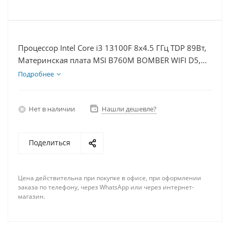
Процессор Intel Core i3 13100F 8x4.5 ГГц TDP 89Вт,
Материнская плата MSI B760M BOMBER WIFI D5,
Видеокарта RTX 5050 8Гб, Память DDR5 16Gb,
Подробнее
Диски SSD 500Гб + HDD 2Тб, БП 600Вт
Нет в наличии
Нашли дешевле?
Поделиться
Цена действительна при покупке в офисе, при оформлении
заказа по телефону, через WhatsApp или через интернет-
магазин.