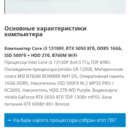
Основные характеристики
компьютера
Компьютер Core i3 13100F, RTX 5050 8Гб, DDR5 16Gb,
SSD 500Гб + HDD 2Тб, B760M WiFi
Процессор Intel Core i3 13100F 8x4.5 ГГц TDP 89Вт,
Охлаждение процессора Jonsbo CR-1200E, Материнская
плата MSI B760M BOMBER WIFI D5, Оперативная память
16Gb DDR5, Накопитель SSD 500Гб M.2 MP33 PRO /
KC3000, Накопитель HDD 2Тб WD Purple, Видеокарта
nVidia GeForce RTX 5050 8Гб TDP 130Вт mP55, Блок
питания ATX 600Вт 80+ Bronze
На базе какого процессора собран этот ПК?