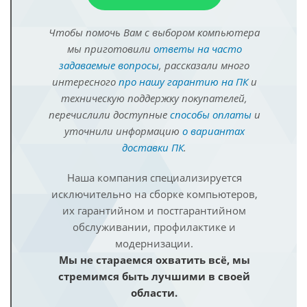
Чтобы помочь Вам с выбором компьютера
мы приготовили
ответы на часто
задаваемые вопросы
, рассказали много
интересного
про нашу гарантию на ПК
и
техническую поддержку покупателей,
перечислили доступные
способы оплаты
и
уточнили информацию
о вариантах
доставки ПК
.
Наша компания специализируется
исключительно на сборке компьютеров,
их гарантийном и постгарантийном
обслуживании, профилактике и
модернизации.
Мы не стараемся охватить всё, мы
стремимся быть лучшими в своей
области.