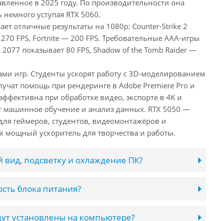
авленное в 2025 году. По производительности она
 немного уступая RTX 5060.
ает отличные результаты на 1080p: Counter-Strike 2
 270 FPS, Fortnite — 200 FPS. Требовательные AAA-игры
 2077 показывает 80 FPS, Shadow of the Tomb Raider —
ами игр. Студенты ускорят работу с 3D-моделированием
лучат помощь при рендеринге в Adobe Premiere Pro и
 эффективна при обработке видео, экспорте в 4K и
т машинное обучение и анализ данных. RTX 5050 —
ля геймеров, студентов, видеомонтажёров и
 мощный ускоритель для творчества и работы.
 вид, подсветку и охлаждение ПК?
сть блока питания?
ут установлены на компьютере?