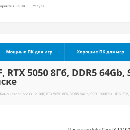
Гарантия на ПК
Услуги
Мощные ПК для игр
Хорошие ПК для игр
, RTX 5050 8Гб, DDR5 64Gb, 
мске
Компьютер Core i3 12100F, RTX 5050 8Гб, DDR5 64Gb, SSD 1000Гб + HDD 2Тб,
Процессор Intel Core i3 121