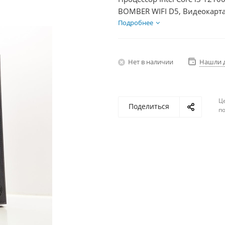
BOMBER WIFI D5, Видеокарта
1000Гб + HDD 2Тб, БП 600Вт
Подробнее
Нет в наличии
Нашли 
Ц
Поделиться
по