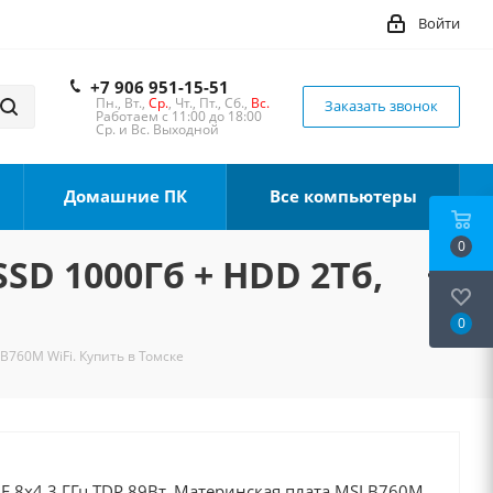
Войти
+7 906 951-15-51
Пн., Вт.,
Ср.
, Чт., Пт., Сб.,
Вс.
Заказать звонок
Работаем с 11:00 до 18:00
Ср. и Вс. Выходной
Домашние ПК
Все компьютеры
0
SSD 1000Гб + HDD 2Тб,
0
 B760M WiFi. Купить в Томске
00F 8x4.3 ГГц TDP 89Вт, Материнская плата MSI B760M