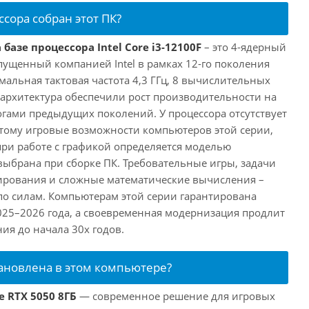
ссора собран этот ПК?
базе процессора Intel Core i3-12100F
– это 4-ядерный
пущенный компанией Intel в рамках 12-го поколения
имальная тактовая частота 4,3 ГГц, 8 вычислительных
 архитектура обеспечили рост производительности на
огами предыдущих поколений. У процессора отсутствует
этому игровые возможности компьютеров этой серии,
при работе с графикой определяется моделью
выбрана при сборке ПК. Требовательные игры, задачи
ирования и сложные математические вычисления –
 по силам. Компьютерам этой серии гарантирована
025–2026 года, а своевременная модернизация продлит
ия до начала 30х годов.
тановлена в этом компьютере?
e RTX 5050 8ГБ
— современное решение для игровых