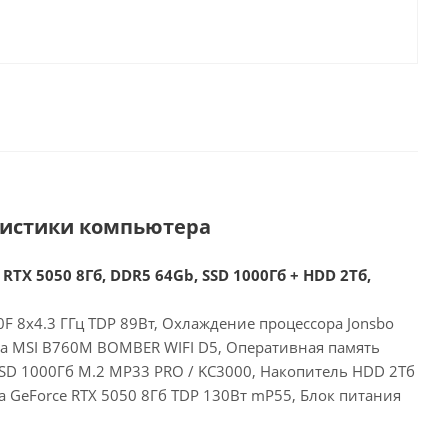
ристики компьютера
 RTX 5050 8Гб, DDR5 64Gb, SSD 1000Гб + HDD 2Тб,
00F 8x4.3 ГГц TDP 89Вт, Охлаждение процессора Jonsbo
та MSI B760M BOMBER WIFI D5, Оперативная память
SD 1000Гб M.2 MP33 PRO / KC3000, Накопитель HDD 2Тб
ia GeForce RTX 5050 8Гб TDP 130Вт mP55, Блок питания