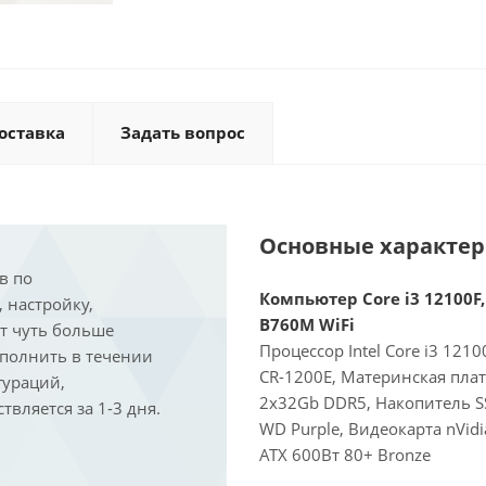
оставка
Задать вопрос
Основные характе
в по
Компьютер Core i3 12100F,
, настройку,
B760M WiFi
ит чуть больше
Процессор Intel Core i3 121
ыполнить в течении
CR-1200E, Материнская пла
гураций,
2x32Gb DDR5, Накопитель S
вляется за 1-3 дня.
WD Purple, Видеокарта nVid
ATX 600Вт 80+ Bronze