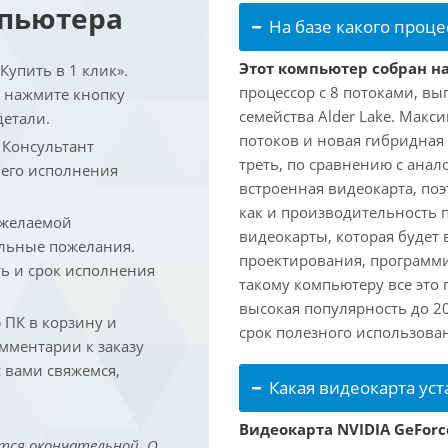
мпьютера
На базе какого проце
Этот компьютер собран на 
упить в 1 клик».
процессор с 8 потоками, вы
и нажмите кнопку
семейства Alder Lake. Макс
детали.
потоков и новая гибридная
. Консультант
треть, по сравнению с анал
 его исполнения
встроенная видеокарта, по
как и производительность 
 желаемой
видеокарты, которая будет 
льные пожелания.
проектирования, программ
ть и срок исполнения
такому компьютеру все это
высокая популярность до 2
ПК в корзину и
срок полезного использован
омментарии к заказу
 вами свяжемся,
Какая видеокарта ус
Видеокарта NVIDIA GeForc
тся окончательной. О