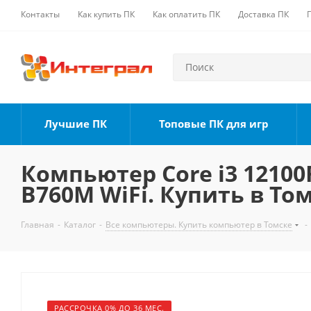
Контакты
Как купить ПК
Как оплатить ПК
Доставка ПК
Лучшие ПК
Топовые ПК для игр
Компьютер Core i3 12100F
B760M WiFi. Купить в То
Главная
-
Каталог
-
Все компьютеры. Купить компьютер в Томске
-
РАССРОЧКА 0% ДО 36 МЕС.