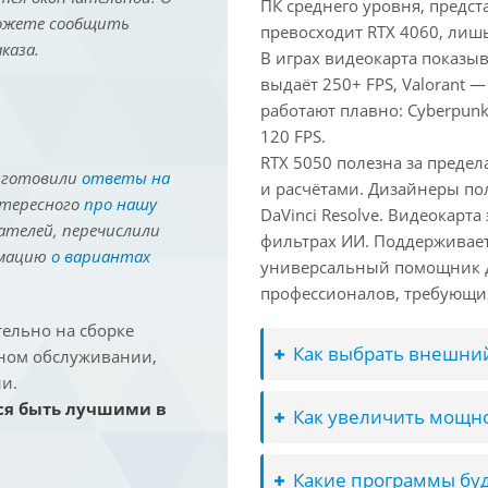
ПК среднего уровня, предст
можете сообщить
превосходит RTX 4060, лишь
каза.
В играх видеокарта показыв
выдаёт 250+ FPS, Valorant —
работают плавно: Cyberpunk
120 FPS.
RTX 5050 полезна за предел
иготовили
ответы на
и расчётами. Дизайнеры по
нтересного
про нашу
DaVinci Resolve. Видеокарта
ателей, перечислили
фильтрах ИИ. Поддерживае
рмацию
о вариантах
универсальный помощник д
профессионалов, требующих
ельно на сборке
Как выбрать внешний
йном обслуживании,
и.
ся быть лучшими в
Как увеличить мощно
Какие программы буд