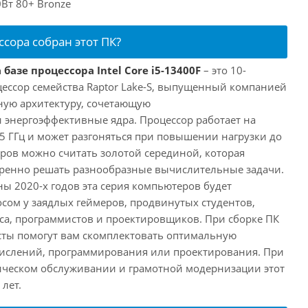
Вт 80+ Bronze
ссора собран этот ПК?
базе процессора Intel Core i5-13400F
– это 10-
ессор семейства Raptor Lake-S, выпущенный компанией
дную архитектуру, сочетающую
энергоэффективные ядра. Процессор работает на
,5 ГГц и может разгоняться при повышении нагрузки до
еров можно считать золотой серединой, которая
еренно решать разнообразные вычислительные задачи.
ы 2020-х годов эта серия компьютеров будет
сом у заядлых геймеров, продвинутых студентов,
а, программистов и проектировщиков. При сборке ПК
сты помогут вам скомплектовать оптимальную
числений, программирования или проектирования. При
ческом обслуживании и грамотной модернизации этот
лет.