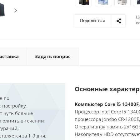
Ц
Поделиться
по
оставка
Задать вопрос
Основные характе
в по
Компьютер Core i5 13400F,
, настройку,
Процессор Intel Core i5 134
ит чуть больше
процессора Jonsbo CR-1200E
ыполнить в течении
Оперативная память 2x16Gb
гураций,
Накопитель HDD отсутствует
вляется за 1-3 дня.