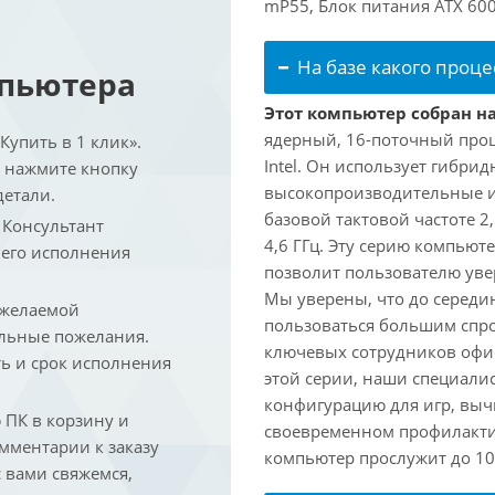
mP55, Блок питания ATX 600
На базе какого проце
мпьютера
Этот компьютер собран на 
ядерный, 16-поточный проц
упить в 1 клик».
Intel. Он использует гибри
и нажмите кнопку
высокопроизводительные и 
детали.
базовой тактовой частоте 2
. Консультант
4,6 ГГц. Эту серию компьют
 его исполнения
позволит пользователю ув
Мы уверены, что до середин
 желаемой
пользоваться большим спро
льные пожелания.
ключевых сотрудников офис
ть и срок исполнения
этой серии, наши специали
конфигурацию для игр, вы
ПК в корзину и
своевременном профилакти
омментарии к заказу
компьютер прослужит до 10 
 вами свяжемся,