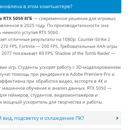
тановлена в этом компьютере?
e RTX 5050 8ГБ
— современное решение для игровых
авленное в 2025 году. По производительности она
 немного уступая RTX 5060.
ает отличные результаты на 1080p: Counter-Strike 2
 270 FPS, Fortnite — 200 FPS. Требовательные AAA-игры
 2077 показывает 80 FPS, Shadow of the Tomb Raider —
ами игр. Студенты ускорят работу с 3D-моделированием
лучат помощь при рендеринге в Adobe Premiere Pro и
 эффективна при обработке видео, экспорте в 4K и
т машинное обучение и анализ данных. RTX 5050 —
ля геймеров, студентов, видеомонтажёров и
 мощный ускоритель для творчества и работы.
 вид, подсветку и охлаждение ПК?