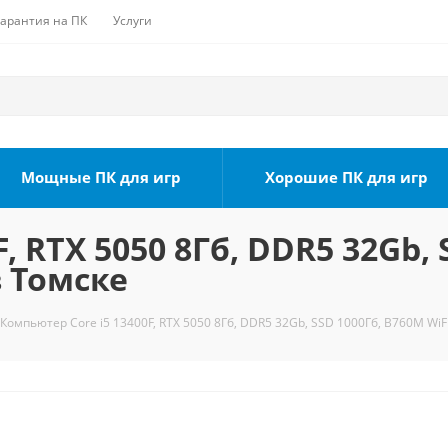
Гарантия на ПК
Услуги
Мощные ПК для игр
Хорошие ПК для игр
, RTX 5050 8Гб, DDR5 32Gb,
в Томске
Компьютер Core i5 13400F, RTX 5050 8Гб, DDR5 32Gb, SSD 1000Гб, B760M WiFi