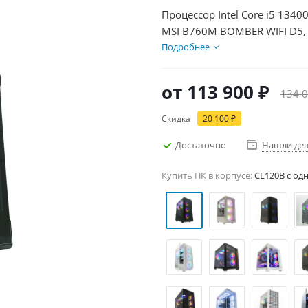
Процессор Intel Core i5 1340
MSI B760M BOMBER WIFI D5, 
Диски SSD 1000Гб, БП 600Вт
Подробнее
от
113 900 ₽
134 0
Скидка
20 100 ₽
Достаточно
Нашли де
Купить ПК в корпусе:
CL120B c од