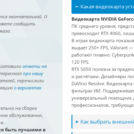
Какая видеокарта ус
тся окончательной. О
Видеокарта NVIDIA GeForc
можете сообщить
ПК среднего уровня, предст
каза.
превосходит RTX 4060, лишь
В играх видеокарта показыв
выдаёт 250+ FPS, Valorant —
работают плавно: Cyberpunk
120 FPS.
иготовили
ответы на
RTX 5050 полезна за предел
нтересного
про нашу
и расчётами. Дизайнеры по
ателей, перечислили
DaVinci Resolve. Видеокарта
рмацию
о вариантах
фильтрах ИИ. Поддерживае
универсальный помощник д
профессионалов, требующих
ельно на сборке
йном обслуживании,
Как выбрать внешний
и.
ся быть лучшими в