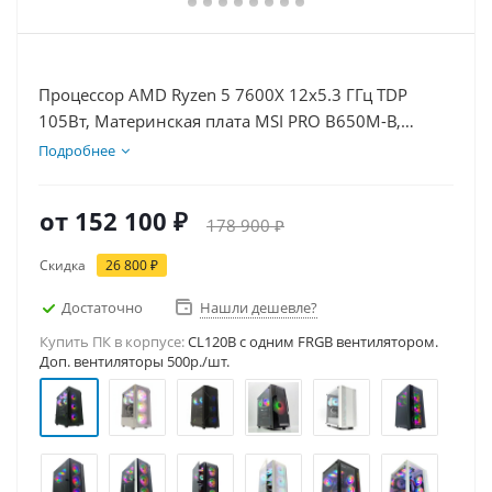
Процессор AMD Ryzen 5 7600X 12x5.3 ГГц TDP
105Вт, Материнская плата MSI PRO B650M-B,
Видеокарта RTX 3050 6Гб, Память DDR5 64Gb,
Подробнее
Диски SSD 1000Гб, БП 500Вт
от
152 100 ₽
178 900 ₽
Скидка
26 800 ₽
Достаточно
Нашли дешевле?
Купить ПК в корпусе:
CL120B c одним FRGB вентилятором.
Доп. вентиляторы 500р./шт.