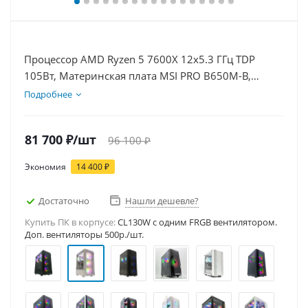
Процессор AMD Ryzen 5 7600X 12x5.3 ГГц TDP
105Вт, Материнская плата MSI PRO B650M-B,
Видеокарта RTX 3050 6Гб, Память DDR5 16Gb,
Подробнее
Диски SSD 500Гб, БП 500Вт
81 700
₽
/шт
96 100
₽
Экономия
14 400
₽
Достаточно
Нашли дешевле?
Купить ПК в корпусе:
CL130W c одним FRGB вентилятором.
Доп. вентиляторы 500р./шт.