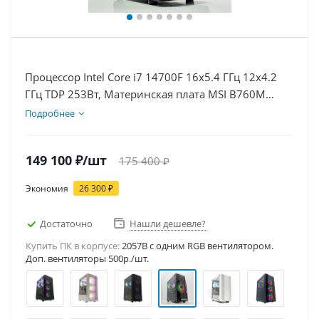
Процессор Intel Core i7 14700F 16x5.4 ГГц 12x4.2
ГГц TDP 253Вт, Материнская плата MSI B760M
BOMBER WIFI D5, Видеокарта RTX 5050 8Гб, Память
Подробнее
DDR5 32Gb, Диски SSD 1000Гб + HDD 1Тб, БП
600Вт
149 100
₽
/шт
175 400
₽
Экономия
26 300
₽
Достаточно
Нашли дешевле?
Купить ПК в корпусе:
2057B c одним RGB вентилятором.
Доп. вентиляторы 500р./шт.