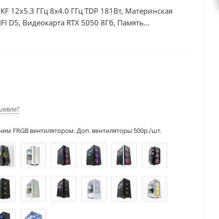
0KF 12x5.3 ГГц 8x4.0 ГГц TDP 181Вт, Материнская
I D5, Видеокарта RTX 5050 8Гб, Память
б + HDD 2Тб, БП 600Вт
шевле?
ним FRGB вентилятором. Доп. вентиляторы 500р./шт.