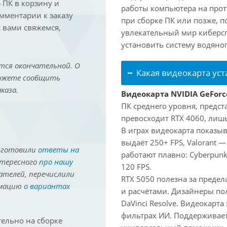
ПК в корзину и
работы компьютера на прот
омментарии к заказу
при сборке ПК или позже, п
 вами свяжемся,
увлекательный мир киберс
установить систему водяно
тся окончательной. О
Какая видеокарта ус
можете сообщить
каза.
Видеокарта NVIDIA GeForc
ПК среднего уровня, предст
превосходит RTX 4060, лишь
В играх видеокарта показыв
выдаёт 250+ FPS, Valorant —
иготовили
ответы на
работают плавно: Cyberpunk
нтересного
про нашу
120 FPS.
ателей, перечислили
RTX 5050 полезна за предел
рмацию
о вариантах
и расчётами. Дизайнеры по
DaVinci Resolve. Видеокарта
фильтрах ИИ. Поддерживае
ельно на сборке