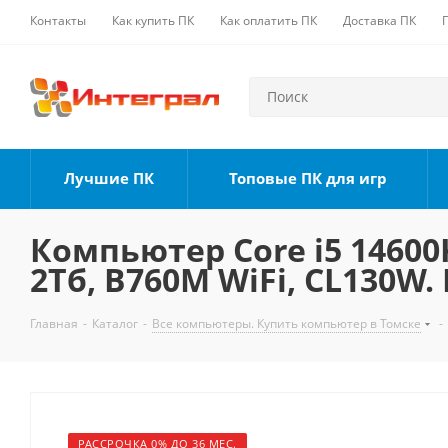
Контакты
Как купить ПК
Как оплатить ПК
Доставка ПК
Лучшие ПК
Топовые ПК для игр
Компьютер Core i5 14600K
2Тб, B760M WiFi, CL130W.
Главная
-
Каталог
-
Все компьютеры. Купить компьютер в Томске
-
РАССРОЧКА 0% ДО 36 МЕС.