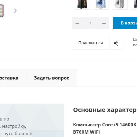
В корз
Ц
Поделиться
по
оставка
Задать вопрос
Основные характе
в по
Компьютер Core i5 14600KF
, настройку,
B760M WiFi
ит чуть больше