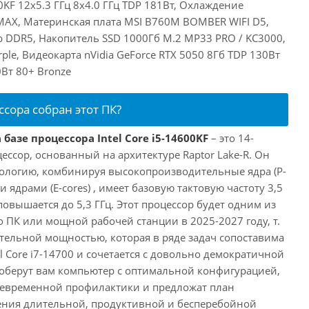
00KF 12x5.3 ГГц 8x4.0 ГГц TDP 181Вт, Охлаждение
 MAX, Материнская плата MSI B760M BOMBER WIFI D5,
 DDR5, Накопитель SSD 1000Гб M.2 MP33 PRO / KC3000,
le, Видеокарта nVidia GeForce RTX 5050 8Гб TDP 130Вт
Вт 80+ Bronze
ссора собран этот ПК?
базе процессора Intel Core i5-14600KF
– это 14-
ссор, основанный на архитектуре Raptor Lake-R. Он
ологию, комбинируя высокопроизводительные ядра (P-
 ядрами (E-cores) , имеет базовую тактовую частоту 3,5
повышается до 5,3 ГГц. Этот процессор будет одним из
 ПК или мощной рабочей станции в 2025-2027 году, т.
ельной мощностью, которая в ряде задач сопоставима
l Core i7-14700 и сочетается с довольно демократичной
оберут вам компьютер с оптимальной конфигурацией,
оевременной профилактики и предложат план
ения длительной, продуктивной и бесперебойной