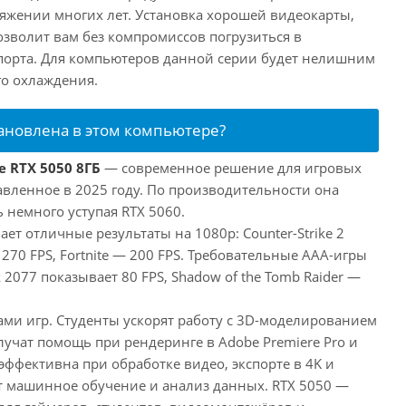
яжении многих лет. Установка хорошей видеокарты,
озволит вам без компромиссов погрузиться в
порта. Для компьютеров данной серии будет нелишним
го охлаждения.
тановлена в этом компьютере?
e RTX 5050 8ГБ
— современное решение для игровых
авленное в 2025 году. По производительности она
 немного уступая RTX 5060.
ает отличные результаты на 1080p: Counter-Strike 2
 270 FPS, Fortnite — 200 FPS. Требовательные AAA-игры
 2077 показывает 80 FPS, Shadow of the Tomb Raider —
ами игр. Студенты ускорят работу с 3D-моделированием
лучат помощь при рендеринге в Adobe Premiere Pro и
 эффективна при обработке видео, экспорте в 4K и
т машинное обучение и анализ данных. RTX 5050 —