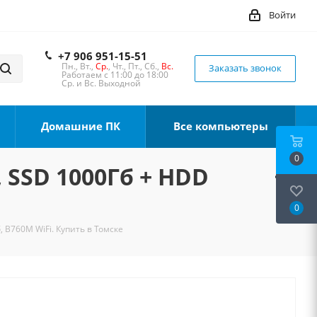
Войти
+7 906 951-15-51
Пн., Вт.,
Ср.
, Чт., Пт., Сб.,
Вс.
Заказать звонок
Работаем с 11:00 до 18:00
Ср. и Вс. Выходной
Домашние ПК
Все компьютеры
0
, SSD 1000Гб + HDD
0
, B760M WiFi. Купить в Томске