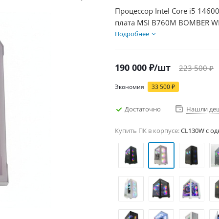
Процессор Intel Core i5 1460
плата MSI B760M BOMBER WIF
DDR5 64Gb, Диски SSD 1000Г
Подробнее
190 000
₽
/шт
223 500
₽
Экономия
33 500
₽
Достаточно
Нашли де
Купить ПК в корпусе:
CL130W c од