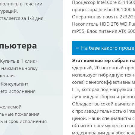
Процессор Intel Core i5 146
ыполнить в течении
процессора Jonsbo CR-1000
гураций,
Оперативная память 2x32Gb
вляется за 1-3 дня.
Накопитель HDD 2Тб WD Purp
mP55, Блок питания ATX 600
мпьютера
На базе какого проце
Этот компьютер собран на 
упить в 1 клик».
ядерный, 20-поточный проце
и нажмите кнопку
использует гибридную техн
детали.
cores) с энергоэффективными
. Консультант
ГГц, которая под нагрузкой 
 его исполнения
лучших для сборки игрового
Обладает высокой вычислит
 желаемой
с производительностью Inte
льные пожелания.
ценой. Наши специалисты с
ть и срок исполнения
объяснят преимущества св
модернизации для обеспеч