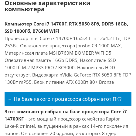
Основные характеристики
компьютера
Компьютер Core i7 14700F, RTX 5050 8Гб, DDR5 16Gb,
SSD 1000Гб, B760M WiFi
Процессор Intel Core i7 14700F 16x5.4 ГГц 12x4.2 ГГц TDP
253Вт, Охлаждение процессора Jonsbo CR-1000 MAX,
Материнская плата MSI B760M BOMBER WIFI D5,
Оперативная память 16Gb DDR5, Накопитель SSD
1000Гб M.2 MP33 PRO / KC3000, Накопитель HDD
отсутствует, Видеокарта nVidia GeForce RTX 5050 8Гб TDP
130Вт mP55, Блок питания ATX 600Вт 80+ Bronze
На базе какого процессора собран этот ПК?
Этот компьютер собран на базе процессора Core i7-
14700KF
– это мощный процессор семейства Raptor
Lake-R от Intel, выпущенный в рамках 14–го поколения
чипов. Он оснащен 20 ядрами, из которых 8 ядер