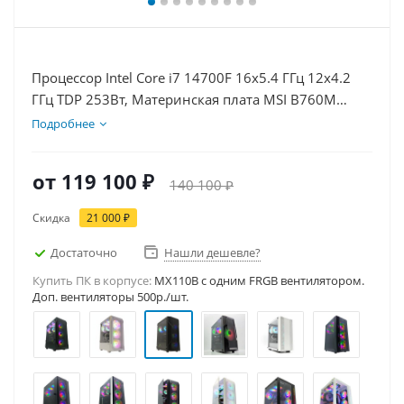
Процессор Intel Core i7 14700F 16x5.4 ГГц 12x4.2
ГГц TDP 253Вт, Материнская плата MSI B760M
BOMBER WIFI D5, Видеокарта RTX 5050 8Гб, Память
Подробнее
DDR5 16Gb, Диски SSD 1000Гб, БП 600Вт
от
119 100 ₽
140 100 ₽
Скидка
21 000 ₽
Достаточно
Нашли дешевле?
Купить ПК в корпусе:
MX110B c одним FRGB вентилятором.
Доп. вентиляторы 500р./шт.