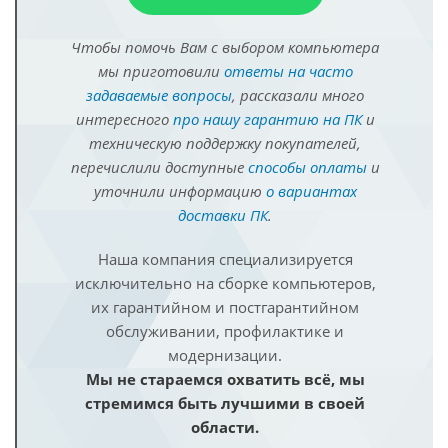
Чтобы помочь Вам с выбором компьютера
мы приготовили
ответы на часто
задаваемые вопросы
, рассказали много
интересного
про нашу гарантию на ПК
и
техническую поддержку покупателей,
перечислили доступные
способы оплаты
и
уточнили информацию
о вариантах
доставки ПК
.
Наша компания специализируется
исключительно на сборке компьютеров,
их гарантийном и постгарантийном
обслуживании, профилактике и
модернизации.
Мы не стараемся охватить всё, мы
стремимся быть лучшими в своей
области.