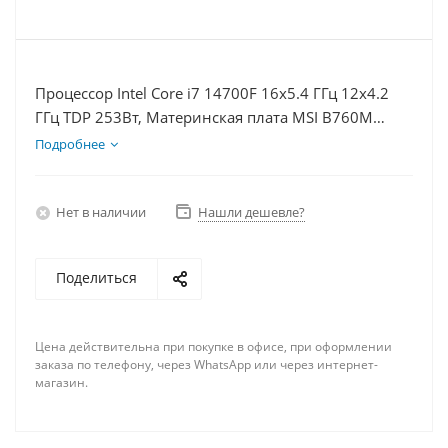
Процессор Intel Core i7 14700F 16x5.4 ГГц 12x4.2
ГГц TDP 253Вт, Материнская плата MSI B760M
BOMBER WIFI D5, Видеокарта RTX 5050 8Гб, Память
Подробнее
DDR5 32Gb, Диски SSD 500Гб + HDD 2Тб, БП 600Вт
Нет в наличии
Нашли дешевле?
Поделиться
Цена действительна при покупке в офисе, при оформлении
заказа по телефону, через WhatsApp или через интернет-
магазин.