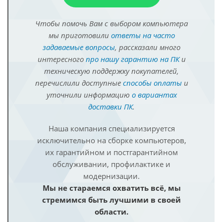
Чтобы помочь Вам с выбором компьютера
мы приготовили
ответы на часто
задаваемые вопросы
, рассказали много
интересного
про нашу гарантию на ПК
и
техническую поддержку покупателей,
перечислили доступные
способы оплаты
и
уточнили информацию
о вариантах
доставки ПК
.
Наша компания специализируется
исключительно на сборке компьютеров,
их гарантийном и постгарантийном
обслуживании, профилактике и
модернизации.
Мы не стараемся охватить всё, мы
стремимся быть лучшими в своей
области.