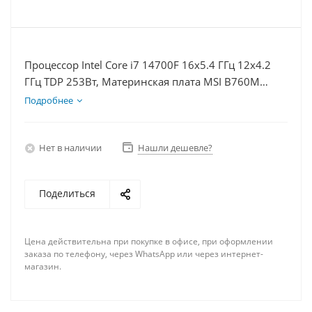
Процессор Intel Core i7 14700F 16x5.4 ГГц 12x4.2
ГГц TDP 253Вт, Материнская плата MSI B760M
BOMBER WIFI D5, Видеокарта RTX 5050 8Гб, Память
Подробнее
DDR5 16Gb, Диски SSD 500Гб + HDD 1Тб, БП 600Вт
Нет в наличии
Нашли дешевле?
Поделиться
Цена действительна при покупке в офисе, при оформлении
заказа по телефону, через WhatsApp или через интернет-
магазин.