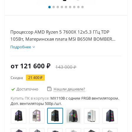
Процессор AMD Ryzen 5 7600X 12x5.3 ГГц TDP
105Вт, Материнская плата MSI B650M BOMBER
WIFI, Видеокарта RTX 3050 6Гб, Память
Подробнее
DDR5 32Gb, Диски SSD 1000Гб + HDD 2Тб, БП
500Вт
от
121 600 ₽
143 000 ₽
Скидка
21 400 ₽
Достаточно
Нашли дешевле?
Купить ПК в корпусе:
MX110B c одним FRGB вентилятором.
Доп. вентиляторы 500р./шт.