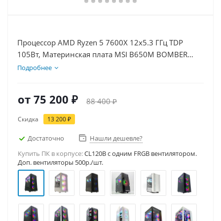
Процессор AMD Ryzen 5 7600X 12x5.3 ГГц TDP
105Вт, Материнская плата MSI B650M BOMBER
WIFI, Видеокарта GT 1030 2Гб, Память DDR5 16Gb,
Подробнее
Диски SSD 1000Гб, БП 500Вт
от
75 200 ₽
88 400 ₽
Скидка
13 200 ₽
Достаточно
Нашли дешевле?
Купить ПК в корпусе:
CL120B c одним FRGB вентилятором.
Доп. вентиляторы 500р./шт.