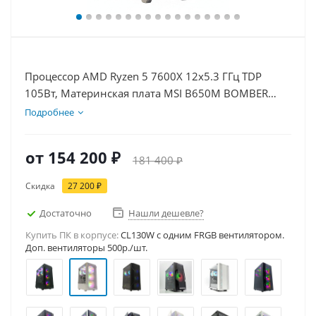
Процессор AMD Ryzen 5 7600X 12x5.3 ГГц TDP
105Вт, Материнская плата MSI B650M BOMBER
WIFI, Видеокарта GT 1030 2Гб, Память DDR5 64Gb,
Подробнее
Диски SSD 1000Гб + HDD 1Тб, БП 500Вт
от
154 200 ₽
181 400 ₽
Скидка
27 200 ₽
Достаточно
Нашли дешевле?
Купить ПК в корпусе:
CL130W c одним FRGB вентилятором.
Доп. вентиляторы 500р./шт.