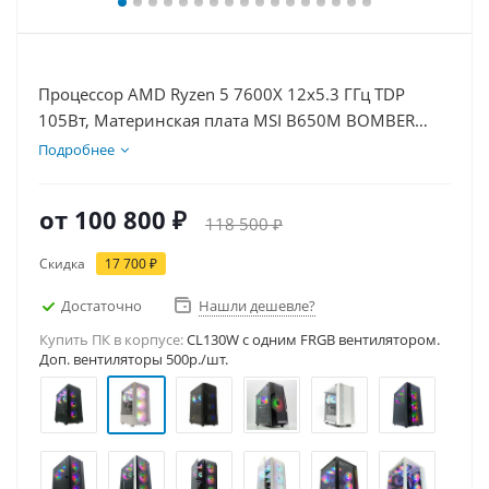
Процессор AMD Ryzen 5 7600X 12x5.3 ГГц TDP
105Вт, Материнская плата MSI B650M BOMBER
WIFI, Видеокарта RTX 3050 6Гб, Память
Подробнее
DDR5 32Gb, Диски SSD 500Гб, БП 500Вт
от
100 800 ₽
118 500 ₽
Скидка
17 700 ₽
Достаточно
Нашли дешевле?
Купить ПК в корпусе:
CL130W c одним FRGB вентилятором.
Доп. вентиляторы 500р./шт.