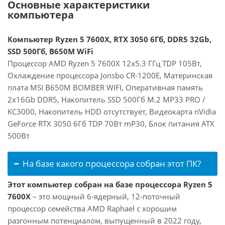
Основные характеристики
компьютера
Компьютер Ryzen 5 7600X, RTX 3050 6Гб, DDR5 32Gb,
SSD 500Гб, B650M WiFi
Процессор AMD Ryzen 5 7600X 12x5.3 ГГц TDP 105Вт,
Охлаждение процессора Jonsbo CR-1200E, Материнская
плата MSI B650M BOMBER WIFI, Оперативная память
2x16Gb DDR5, Накопитель SSD 500Гб M.2 MP33 PRO /
KC3000, Накопитель HDD отсутствует, Видеокарта nVidia
GeForce RTX 3050 6Гб TDP 70Вт mP30, Блок питания ATX
500Вт
На базе какого процессора собран этот ПК?
Этот компьютер собран на базе процессора Ryzen 5
7600X
– это мощный 6-ядерный, 12-поточный
процессор семейства AMD Raphael с хорошим
разгонным потенциалом, выпущенный в 2022 году,