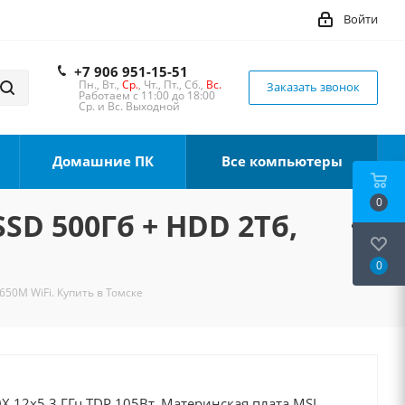
Войти
+7 906 951-15-51
Пн., Вт.,
Ср.
, Чт., Пт., Сб.,
Вс.
Заказать звонок
Работаем с 11:00 до 18:00
Ср. и Вс. Выходной
Домашние ПК
Все компьютеры
0
SSD 500Гб + HDD 2Тб,
0
650M WiFi. Купить в Томске
X 12x5.3 ГГц TDP 105Вт, Материнская плата MSI