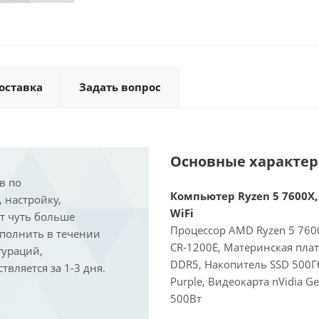
оставка
Задать вопрос
Основные характе
в по
Компьютер Ryzen 5 7600X, 
, настройку,
WiFi
ит чуть больше
Процессор AMD Ryzen 5 7600
ыполнить в течении
CR-1200E, Материнская пла
гураций,
DDR5, Накопитель SSD 500Г
вляется за 1-3 дня.
Purple, Видеокарта nVidia G
500Вт