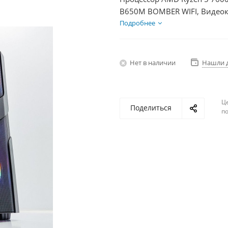
B650M BOMBER WIFI, Видеок
SSD 500Гб + HDD 2Тб, БП 50
Подробнее
Нет в наличии
Нашли 
Ц
Поделиться
по