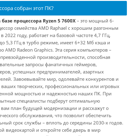
ссора собран этот ПК?
 базе процессора Ryzen 5 7600X
– это мощный 6-
ессор семейства AMD Raphael с хорошим разгонным
2022 году, работает на базовой частоте 4,7 ГГц,
о 5,3 ГГц в турбо режиме, имеет 6+32 Мб кэша и
о AMD Radeon Graphics. Эта серия компьютеров –
превзойденной производительности, способная
овательные запросы фанатичных геймеров,
еров, успешных предпринимателей, азартных
телей. Завоевывайте мир, одолевайте конкурентов и
в ваших творческих, профессиональных или игровых
йденной мощностью и надежностью наших ПК. При
пытные специалисты подберут оптимальную
 вам план будущей модернизации и расскажут о
ического обслуживания, что позволит обеспечить
ный срок службы – вплоть до середины 2030-х годов.
ой видеокартой и откройте себе дверь в мир