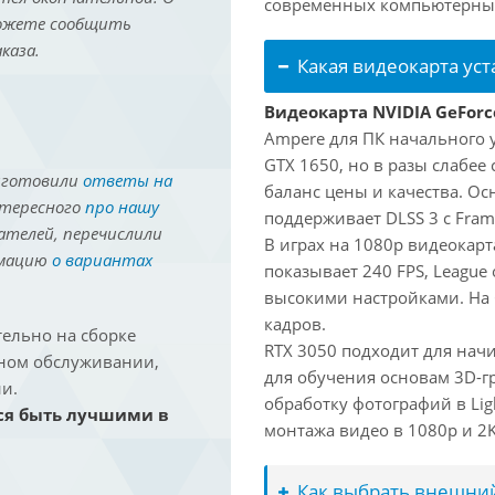
современных компьютерных
можете сообщить
каза.
Какая видеокарта ус
Видеокарта NVIDIA GeForc
Ampere для ПК начального 
GTX 1650, но в разы слабее
иготовили
ответы на
баланс цены и качества. О
нтересного
про нашу
поддерживает DLSS 3 с Fram
ателей, перечислили
В играх на 1080p видеокарта
рмацию
о вариантах
показывает 240 FPS, League 
высокими настройками. На
кадров.
ельно на сборке
RTX 3050 подходит для нач
йном обслуживании,
для обучения основам 3D-гр
и.
обработку фотографий в Lig
ся быть лучшими в
монтажа видео в 1080p и 2K 
Как выбрать внешний