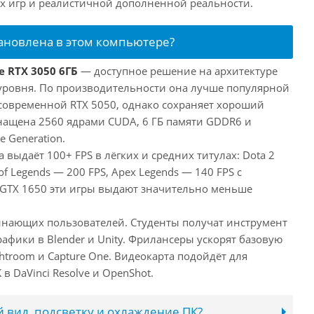
 игр и реалистичной дополненной реальности.
тановлена в этом компьютере?
e RTX 3050 6ГБ
— доступное решение на архитектуре
уровня. По производительности она лучше популярной
 современной RTX 5050, однако сохраняет хороший
снащена 2560 ядрами CUDA, 6 ГБ памяти GDDR6 и
e Generation.
 выдаёт 100+ FPS в лёгких и средних титулах: Dota 2
of Legends — 200 FPS, Apex Legends — 140 FPS с
 GTX 1650 эти игры выдают значительно меньше
инающих пользователей. Студенты получат инструмент
афики в Blender и Unity. Фрилансеры ускорят базовую
htroom и Capture One. Видеокарта подойдёт для
в DaVinci Resolve и OpenShot.
 вид, подсветку и охлаждение ПК?