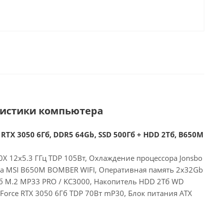
ристики компьютера
RTX 3050 6Гб, DDR5 64Gb, SSD 500Гб + HDD 2Тб, B650M
X 12x5.3 ГГц TDP 105Вт, Охлаждение процессора Jonsbo
та MSI B650M BOMBER WIFI, Оперативная память 2x32Gb
б M.2 MP33 PRO / KC3000, Накопитель HDD 2Тб WD
eForce RTX 3050 6Гб TDP 70Вт mP30, Блок питания ATX