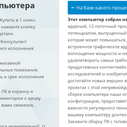
мпьютера
На базе какого проце
Этот компьютер собран на
упить в 1 клик».
ядерный, 12-поточный проц
и нажмите кнопку
потенциалом, выпущенный в 
детали.
которая может повышаться д
. Консультант
встроенное графическое ядр
 его исполнения
воплощение мощности и не
удовлетворить самые треб
 желаемой
продуктивных контентмейк
льные пожелания.
исследователей и изобрета
ть и срок исполнения
достигайте новых вершин 
проектах с этой непревзо
ПК в корзину и
сборке компьютера наши о
омментарии к заказу
конфигурацию, предоставят
 вами свяжемся,
важности регулярного техн
вашему компьютеру длитель
Закажите сборку ПК с топов
тся окончательной. О