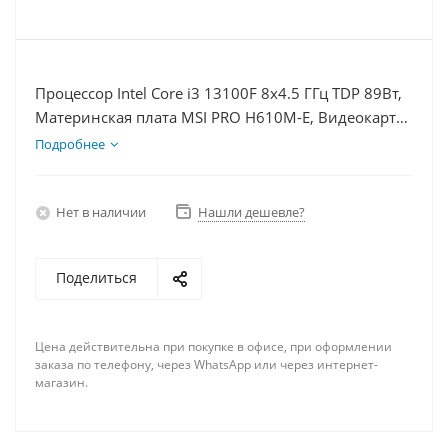
Процессор Intel Core i3 13100F 8x4.5 ГГц TDP 89Вт,
Материнская плата MSI PRO H610M-E, Видеокарта
RTX 5050 8Гб, Память DDR4 32Gb, Диски
Подробнее
SSD 500Гб + HDD 1Тб, БП 600Вт
Нет в наличии
Нашли дешевле?
Поделиться
Цена действительна при покупке в офисе, при оформлении
заказа по телефону, через WhatsApp или через интернет-
магазин.