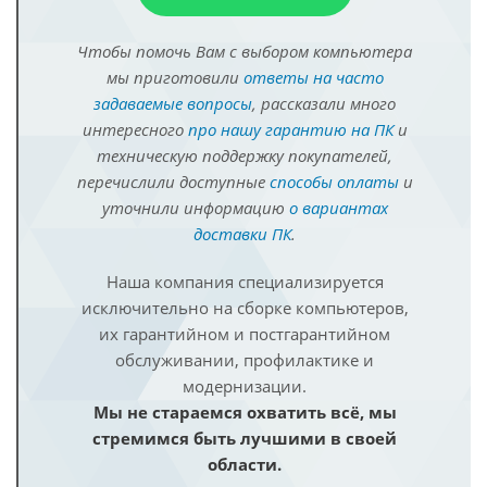
Чтобы помочь Вам с выбором компьютера
мы приготовили
ответы на часто
задаваемые вопросы
, рассказали много
интересного
про нашу гарантию на ПК
и
техническую поддержку покупателей,
перечислили доступные
способы оплаты
и
уточнили информацию
о вариантах
доставки ПК
.
Наша компания специализируется
исключительно на сборке компьютеров,
их гарантийном и постгарантийном
обслуживании, профилактике и
модернизации.
Мы не стараемся охватить всё, мы
стремимся быть лучшими в своей
области.