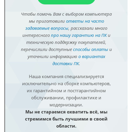
Чтобы помочь Вам с выбором компьютера
мы приготовили
ответы на часто
задаваемые вопросы
, рассказали много
интересного
про нашу гарантию на ПК
и
техническую поддержку покупателей,
перечислили доступные
способы оплаты
и
уточнили информацию
о вариантах
доставки ПК
.
Наша компания специализируется
исключительно на сборке компьютеров,
их гарантийном и постгарантийном
обслуживании, профилактике и
модернизации.
Мы не стараемся охватить всё, мы
стремимся быть лучшими в своей
области.