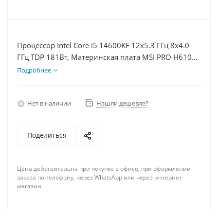
Процессор Intel Core i5 14600KF 12x5.3 ГГц 8x4.0
ГГц TDP 181Вт, Материнская плата MSI PRO H610M-
E, Видеокарта RTX 5050 8Гб, Память DDR4 16Gb,
Подробнее
Диски SSD 500Гб + HDD 1Тб, БП 600Вт
Нет в наличии
Нашли дешевле?
Поделиться
Цена действительна при покупке в офисе, при оформлении
заказа по телефону, через WhatsApp или через интернет-
магазин.