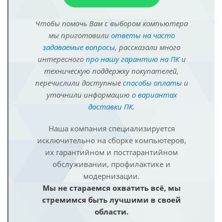
Чтобы помочь Вам с выбором компьютера
мы приготовили
ответы на часто
задаваемые вопросы
, рассказали много
интересного
про нашу гарантию на ПК
и
техническую поддержку покупателей,
перечислили доступные
способы оплаты
и
уточнили информацию
о вариантах
доставки ПК
.
Наша компания специализируется
исключительно на сборке компьютеров,
их гарантийном и постгарантийном
обслуживании, профилактике и
модернизации.
Мы не стараемся охватить всё, мы
стремимся быть лучшими в своей
области.