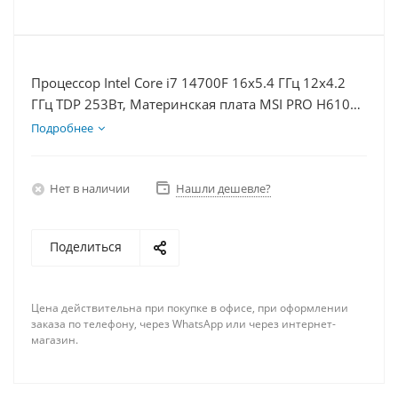
Процессор Intel Core i7 14700F 16x5.4 ГГц 12x4.2
ГГц TDP 253Вт, Материнская плата MSI PRO H610M-
E, Видеокарта RTX 5050 8Гб, Память DDR4 64Gb,
Подробнее
Диски SSD 500Гб + HDD 2Тб, БП 600Вт
Нет в наличии
Нашли дешевле?
Поделиться
Цена действительна при покупке в офисе, при оформлении
заказа по телефону, через WhatsApp или через интернет-
магазин.