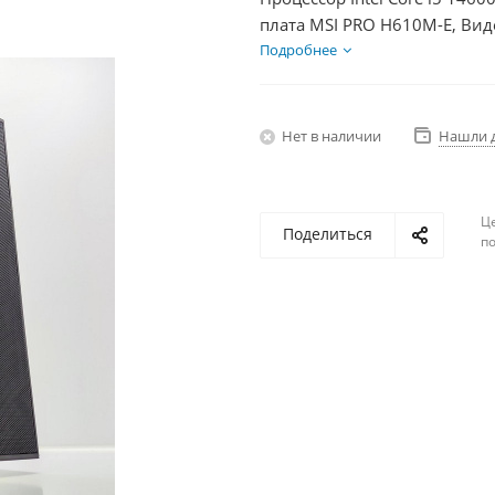
плата MSI PRO H610M-E, Вид
SSD 500Гб + HDD 1Тб, БП 60
Подробнее
Нет в наличии
Нашли 
Ц
Поделиться
по