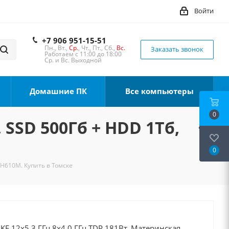
Войти
+7 906 951-15-51
Пн., Вт.,
Ср.
, Чт., Пт., Сб.,
Вс.
Заказать звонок
Работаем с 11:00 до 18:00
Ср. и Вс. Выходной
Домашние ПК
Все компьютеры
0
 SSD 500Гб + HDD 1Тб,
0
 H610M. Купить в Томске
0KF 12x5.3 ГГц 8x4.0 ГГц TDP 181Вт, Материнская