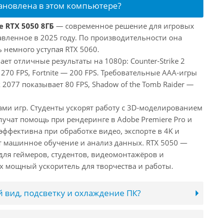
тановлена в этом компьютере?
e RTX 5050 8ГБ
— современное решение для игровых
авленное в 2025 году. По производительности она
 немного уступая RTX 5060.
ает отличные результаты на 1080p: Counter-Strike 2
 270 FPS, Fortnite — 200 FPS. Требовательные AAA-игры
 2077 показывает 80 FPS, Shadow of the Tomb Raider —
ами игр. Студенты ускорят работу с 3D-моделированием
лучат помощь при рендеринге в Adobe Premiere Pro и
 эффективна при обработке видео, экспорте в 4K и
т машинное обучение и анализ данных. RTX 5050 —
ля геймеров, студентов, видеомонтажёров и
 мощный ускоритель для творчества и работы.
 вид, подсветку и охлаждение ПК?