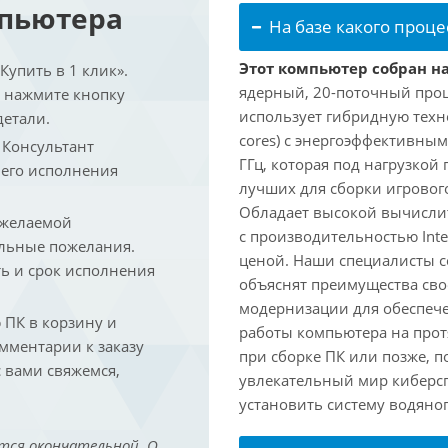
мпьютера
На базе какого проце
Этот компьютер собран на 
упить в 1 клик».
ядерный, 20-поточный проце
и нажмите кнопку
использует гибридную техн
детали.
cores) с энергоэффективными
. Консультант
ГГц, которая под нагрузкой 
 его исполнения
лучших для сборки игрового
Обладает высокой вычислит
 желаемой
с производительностью Inte
льные пожелания.
ценой. Наши специалисты с
ть и срок исполнения
объяснят преимущества св
модернизации для обеспеч
ПК в корзину и
работы компьютера на прот
омментарии к заказу
при сборке ПК или позже, п
 вами свяжемся,
увлекательный мир киберс
установить систему водяно
тся окончательной. О