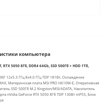
ристики компьютера
, RTX 5050 8Гб, DDR4 64Gb, SSD 500Гб + HDD 1Тб,
00KF 12x5.3 ГГц 8x4.0 ГГц TDP 181Вт, Охлаждение
 MAX, Материнская плата MSI PRO H610M-E, Оперативная
итель SSD 500Гб M.2 Kingston/MSI/ADATA, Накопитель
рта nVidia GeForce RTX 5050 8Гб TDP 130Вт mP55, Блок
ze