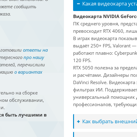
Какая видеокарта ус
можете сообщить
каза.
Видеокарта NVIDIA GeForc
ПК среднего уровня, предст
превосходит RTX 4060, лишь
В играх видеокарта показыв
выдаёт 250+ FPS, Valorant —
иготовили
ответы на
работают плавно: Cyberpunk
нтересного
про нашу
120 FPS.
ателей, перечислили
RTX 5050 полезна за предел
рмацию
о вариантах
и расчётами. Дизайнеры по
DaVinci Resolve. Видеокарта
фильтрах ИИ. Поддерживае
ельно на сборке
универсальный помощник д
йном обслуживании,
профессионалов, требующих
и.
ся быть лучшими в
Как выбрать внешний