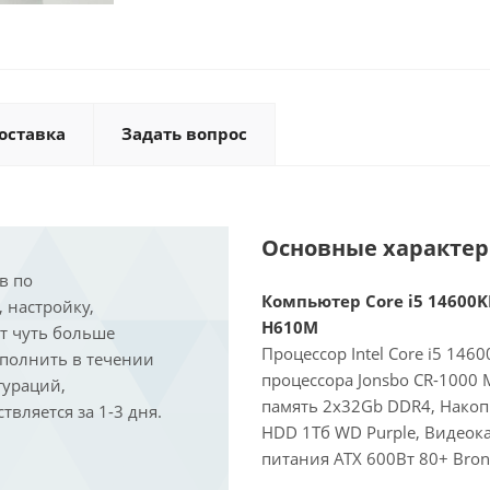
оставка
Задать вопрос
Основные характе
в по
Компьютер Core i5 14600KF
, настройку,
H610M
ит чуть больше
Процессор Intel Core i5 146
ыполнить в течении
процессора Jonsbo CR-1000
гураций,
память 2x32Gb DDR4, Накоп
вляется за 1-3 дня.
HDD 1Тб WD Purple, Видеока
питания ATX 600Вт 80+ Bron