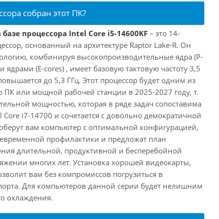
ссора собран этот ПК?
базе процессора Intel Core i5-14600KF
– это 14-
ссор, основанный на архитектуре Raptor Lake-R. Он
ологию, комбинируя высокопроизводительные ядра (P-
 ядрами (E-cores) , имеет базовую тактовую частоту 3,5
повышается до 5,3 ГГц. Этот процессор будет одним из
 ПК или мощной рабочей станции в 2025-2027 году, т.
ельной мощностью, которая в ряде задач сопоставима
l Core i7-14700 и сочетается с довольно демократичной
оберут вам компьютер с оптимальной конфигурацией,
оевременной профилактики и предложат план
ения длительной, продуктивной и бесперебойной
яжении многих лет. Установка хорошей видеокарты,
озволит вам без компромиссов погрузиться в
порта. Для компьютеров данной серии будет нелишним
го охлаждения.