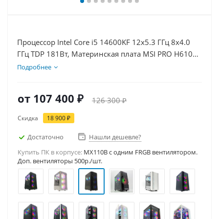
Процессор Intel Core i5 14600KF 12x5.3 ГГц 8x4.0
ГГц TDP 181Вт, Материнская плата MSI PRO H610M-
E, Видеокарта RTX 5050 8Гб, Память DDR4 32Gb,
Подробнее
Диски SSD 500Гб, БП 600Вт
от
107 400 ₽
126 300 ₽
Скидка
18 900 ₽
Достаточно
Нашли дешевле?
Купить ПК в корпусе:
MX110B c одним FRGB вентилятором.
Доп. вентиляторы 500р./шт.