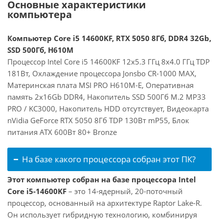
Основные характеристики
компьютера
Компьютер Core i5 14600KF, RTX 5050 8Гб, DDR4 32Gb,
SSD 500Гб, H610M
Процессор Intel Core i5 14600KF 12x5.3 ГГц 8x4.0 ГГц TDP
181Вт, Охлаждение процессора Jonsbo CR-1000 MAX,
Материнская плата MSI PRO H610M-E, Оперативная
память 2x16Gb DDR4, Накопитель SSD 500Гб M.2 MP33
PRO / KC3000, Накопитель HDD отсутствует, Видеокарта
nVidia GeForce RTX 5050 8Гб TDP 130Вт mP55, Блок
питания ATX 600Вт 80+ Bronze
На базе какого процессора собран этот ПК?
Этот компьютер собран на базе процессора Intel
Core i5-14600KF
– это 14-ядерный, 20-поточный
процессор, основанный на архитектуре Raptor Lake-R.
Он использует гибридную технологию, комбинируя