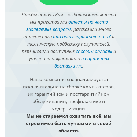
Чтобы помочь Вам с выбором компьютера
мы приготовили
ответы на часто
задаваемые вопросы
, рассказали много
интересного
про нашу гарантию на ПК
и
техническую поддержку покупателей,
перечислили доступные
способы оплаты
и
уточнили информацию
о вариантах
доставки ПК
.
Наша компания специализируется
исключительно на сборке компьютеров,
их гарантийном и постгарантийном
обслуживании, профилактике и
модернизации.
Мы не стараемся охватить всё, мы
стремимся быть лучшими в своей
области.