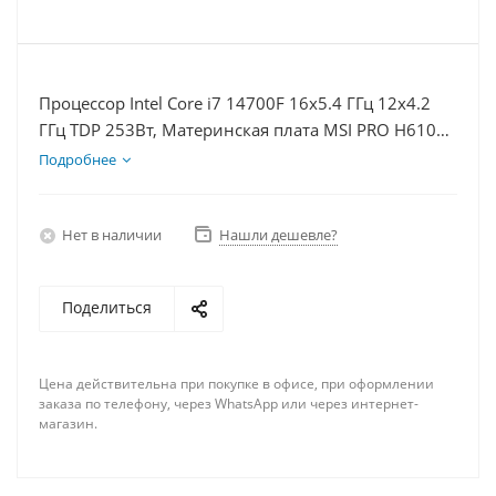
Процессор Intel Core i7 14700F 16x5.4 ГГц 12x4.2
ГГц TDP 253Вт, Материнская плата MSI PRO H610M-
E, Видеокарта RTX 5050 8Гб, Память DDR4 64Gb,
Подробнее
Диски SSD 1000Гб + HDD 2Тб, БП 600Вт
Нет в наличии
Нашли дешевле?
Поделиться
Цена действительна при покупке в офисе, при оформлении
заказа по телефону, через WhatsApp или через интернет-
магазин.