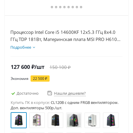
Процессор Intel Core i5 14600KF 12x5.3 ГГц 8x4.0
ГГц TDP 181Вт, Материнская плата MSI PRO H610M-
E, Видеокарта RTX 5050 8Гб, Память DDR4 32Gb,
Подробнее
Диски SSD 1000Гб + HDD 2Тб, БП 600Вт
127 600
₽
/шт
150 100
₽
Экономия
22 500
₽
Достаточно
Нашли дешевле?
Купить ПК в корпусе:
CL120B c одним FRGB вентилятором.
Доп. вентиляторы 500р./шт.