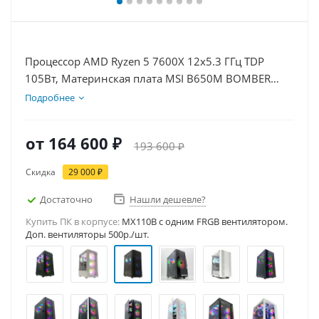
Процессор AMD Ryzen 5 7600X 12x5.3 ГГц TDP
105Вт, Материнская плата MSI B650M BOMBER
WIFI, Видеокарта RTX 5060 8Гб, Память
Подробнее
DDR5 64Gb, Диски SSD 500Гб, БП 600Вт
от
164 600 ₽
193 600 ₽
Скидка
29 000 ₽
Достаточно
Нашли дешевле?
Купить ПК в корпусе:
MX110B c одним FRGB вентилятором.
Доп. вентиляторы 500р./шт.