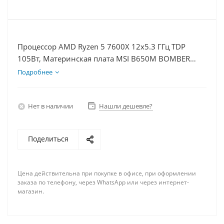
Процессор AMD Ryzen 5 7600X 12x5.3 ГГц TDP
105Вт, Материнская плата MSI B650M BOMBER
WIFI, Видеокарта RTX 5060 8Гб, Память
Подробнее
DDR5 32Gb, Диски SSD 500Гб + HDD 1Тб, БП 600Вт
Нет в наличии
Нашли дешевле?
Поделиться
Цена действительна при покупке в офисе, при оформлении
заказа по телефону, через WhatsApp или через интернет-
магазин.