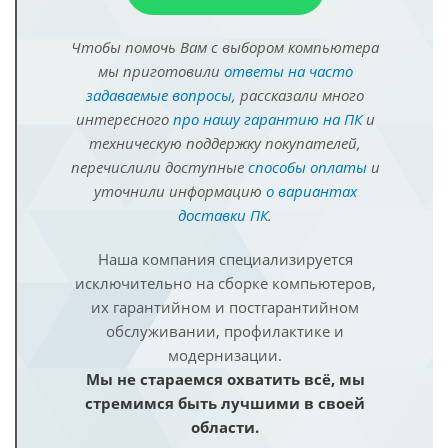
Чтобы помочь Вам с выбором компьютера
мы приготовили
ответы на часто
задаваемые вопросы
, рассказали много
интересного
про нашу гарантию на ПК
и
техническую поддержку покупателей,
перечислили доступные
способы оплаты
и
уточнили информацию
о вариантах
доставки ПК
.
Наша компания специализируется
исключительно на сборке компьютеров,
их гарантийном и постгарантийном
обслуживании, профилактике и
модернизации.
Мы не стараемся охватить всё, мы
стремимся быть лучшими в своей
области.