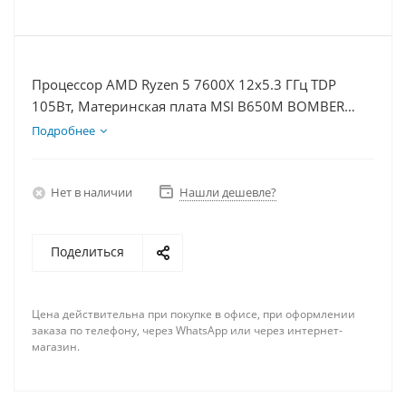
Процессор AMD Ryzen 5 7600X 12x5.3 ГГц TDP
105Вт, Материнская плата MSI B650M BOMBER
WIFI, Видеокарта RTX 5050 8Гб, Память
Подробнее
DDR5 32Gb, Диски SSD 500Гб + HDD 2Тб, БП 600Вт
Нет в наличии
Нашли дешевле?
Поделиться
Цена действительна при покупке в офисе, при оформлении
заказа по телефону, через WhatsApp или через интернет-
магазин.