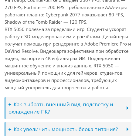
на 1080p: Counter-Strike 2 выдаёт 250+ FPS, Valorant —
270 FPS, Fortnite — 200 FPS. Требовательные AAA-игры
работают плавно: Cyberpunk 2077 показывает 80 FPS,
Shadow of the Tomb Raider — 120 FPS.
RTX 5050 полезна за пределами игр. Студенты ускорят
работу с 3D-моделированием и расчётами. Дизайнеры
получат помощь при рендеринге в Adobe Premiere Pro и
DaVinci Resolve. Видеокарта эффективна при обработке
видео, экспорте в 4K и фильтрах ИИ. Поддерживает
машинное обучение и анализ данных. RTX 5050 —
универсальный помощник для геймеров, студентов,
видеомонтажёров и профессионалов, требующих
мощный ускоритель для творчества и работы.
Как выбрать внешний вид, подсветку и
охлаждение ПК?
Как увеличить мощность блока питания?