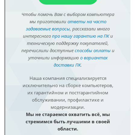
Чтобы помочь Вам с выбором компьютера
мы приготовили
ответы на часто
задаваемые вопросы
, рассказали много
интересного
про нашу гарантию на ПК
и
техническую поддержку покупателей,
перечислили доступные
способы оплаты
и
уточнили информацию
о вариантах
доставки ПК
.
Наша компания специализируется
исключительно на сборке компьютеров,
их гарантийном и постгарантийном
обслуживании, профилактике и
модернизации.
Мы не стараемся охватить всё, мы
стремимся быть лучшими в своей
области.