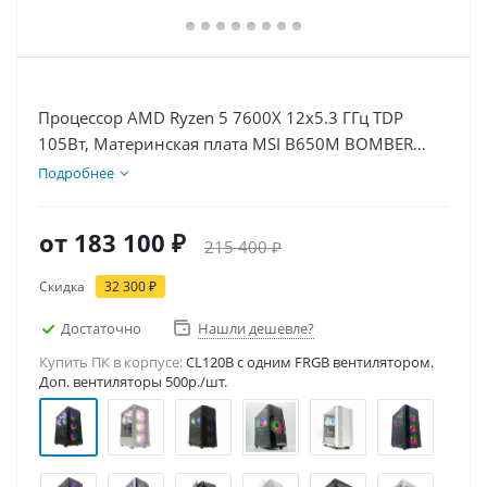
Процессор AMD Ryzen 5 7600X 12x5.3 ГГц TDP
105Вт, Материнская плата MSI B650M BOMBER
WIFI, Видеокарта RTX 5060 8Гб, Память
Подробнее
DDR5 64Gb, Диски SSD 1000Гб + HDD 1Тб, БП
600Вт
от
183 100 ₽
215 400 ₽
Скидка
32 300 ₽
Достаточно
Нашли дешевле?
Купить ПК в корпусе:
CL120B c одним FRGB вентилятором.
Доп. вентиляторы 500р./шт.