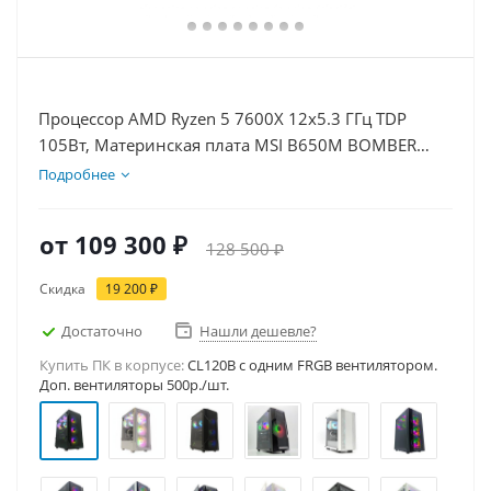
Процессор AMD Ryzen 5 7600X 12x5.3 ГГц TDP
105Вт, Материнская плата MSI B650M BOMBER
WIFI, Видеокарта RTX 5060Ti 8Гб, Память
Подробнее
DDR5 16Gb, Диски SSD 1000Гб, БП 600Вт
от
109 300 ₽
128 500 ₽
Скидка
19 200 ₽
Достаточно
Нашли дешевле?
Купить ПК в корпусе:
CL120B c одним FRGB вентилятором.
Доп. вентиляторы 500р./шт.