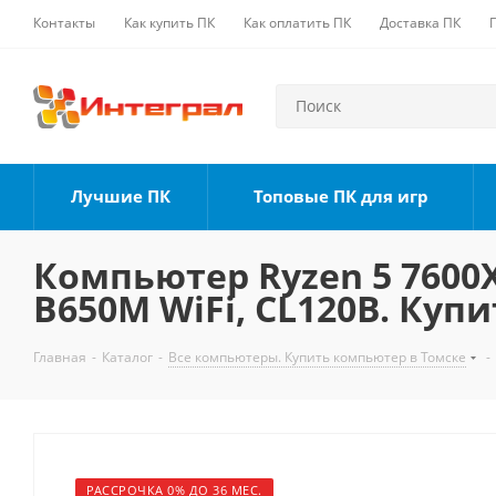
Контакты
Как купить ПК
Как оплатить ПК
Доставка ПК
Лучшие ПК
Топовые ПК для игр
Компьютер Ryzen 5 7600X,
B650M WiFi, CL120B. Купи
Главная
-
Каталог
-
Все компьютеры. Купить компьютер в Томске
-
РАССРОЧКА 0% ДО 36 МЕС.