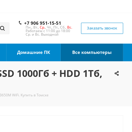
+7 906 951-15-51
Пн., Вт.,
Ср.
, Чт., Пт., Сб.,
Вс.
Заказать звонок
Работаем с 11:00 до 18:00
Ср. и Вс. Выходной
Домашние ПК
Все компьютеры
SSD 1000Гб + HDD 1Тб,
B650M WiFi. Купить в Томске