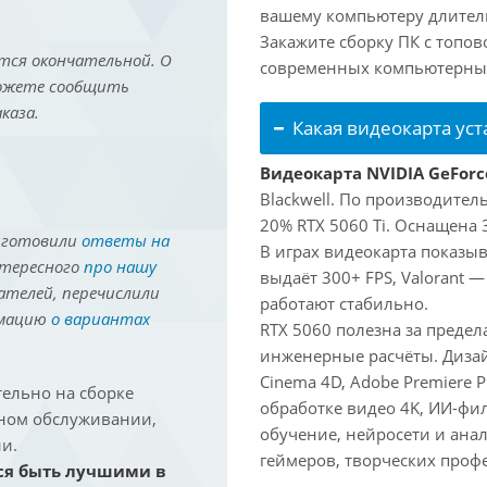
вашему компьютеру длитель
Закажите сборку ПК с топов
тся окончательной. О
современных компьютерных
можете сообщить
каза.
Какая видеокарта ус
Видеокарта NVIDIA GeForc
Blackwell. По производител
20% RTX 5060 Ti. Оснащена 
иготовили
ответы на
В играх видеокарта показыв
нтересного
про нашу
выдаёт 300+ FPS, Valorant —
ателей, перечислили
работают стабильно.
рмацию
о вариантах
RTX 5060 полезна за преде
инженерные расчёты. Дизай
Cinema 4D, Adobe Premiere P
ельно на сборке
обработке видео 4K, ИИ-фи
йном обслуживании,
обучение, нейросети и ана
и.
геймеров, творческих проф
ся быть лучшими в