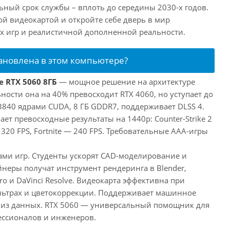
ный срок службы – вплоть до середины 2030-х годов.
ой видеокартой и откройте себе дверь в мир
 игр и реалистичной дополненной реальности.
тановлена в этом компьютере?
e RTX 5060 8ГБ
— мощное решение на архитектуре
ьности она на 40% превосходит RTX 4060, но уступает до
3840 ядрами CUDA, 8 ГБ GDDR7, поддерживает DLSS 4.
ает превосходные результаты на 1440p: Counter-Strike 2
 320 FPS, Fortnite — 240 FPS. Требовательные AAA-игры
лами игр. Студенты ускорят CAD-моделирование и
неры получат инструмент рендеринга в Blender,
ro и DaVinci Resolve. Видеокарта эффективна при
льтрах и цветокоррекции. Поддерживает машинное
лиз данных. RTX 5060 — универсальный помощник для
ессионалов и инженеров.