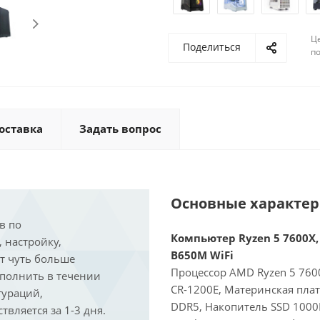
Ц
Поделиться
по
оставка
Задать вопрос
Основные характе
в по
Компьютер Ryzen 5 7600X, 
, настройку,
B650M WiFi
ит чуть больше
Процессор AMD Ryzen 5 7600
ыполнить в течении
CR-1200E, Материнская пла
гураций,
DDR5, Накопитель SSD 1000
вляется за 1-3 дня.