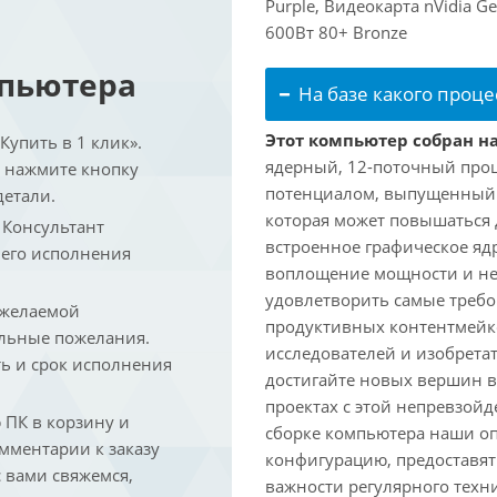
Purple, Видеокарта nVidia G
600Вт 80+ Bronze
мпьютера
На базе какого проце
Этот компьютер собран на
упить в 1 клик».
ядерный, 12-поточный проц
и нажмите кнопку
потенциалом, выпущенный в 
детали.
которая может повышаться д
. Консультант
встроенное графическое ядр
 его исполнения
воплощение мощности и не
удовлетворить самые треб
 желаемой
продуктивных контентмейк
льные пожелания.
исследователей и изобрета
ть и срок исполнения
достигайте новых вершин 
проектах с этой непревзо
ПК в корзину и
сборке компьютера наши о
омментарии к заказу
конфигурацию, предоставят
 вами свяжемся,
важности регулярного техн