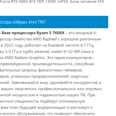
eForce RTX 5060 8Гб TDP 145Вт mP55, Блок питания ATX
ссора собран этот ПК?
 базе процессора Ryzen 5 7600X
– это мощный 6-
ессор семейства AMD Raphael с хорошим разгонным
2022 году, работает на базовой частоте 4,7 ГГц,
о 5,3 ГГц в турбо режиме, имеет 6+32 Мб кэша и
о AMD Radeon Graphics. Эта серия компьютеров –
превзойденной производительности, способная
овательные запросы фанатичных геймеров,
еров, успешных предпринимателей, азартных
телей. Завоевывайте мир, одолевайте конкурентов и
в ваших творческих, профессиональных или игровых
йденной мощностью и надежностью наших ПК. При
пытные специалисты подберут оптимальную
 вам план будущей модернизации и расскажут о
ического обслуживания, что позволит обеспечить