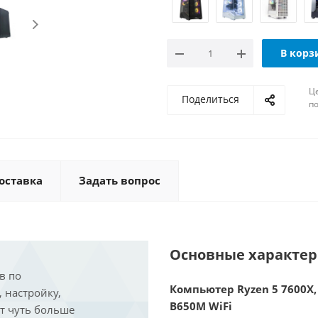
В корз
Ц
Поделиться
по
оставка
Задать вопрос
Основные характе
в по
Компьютер Ryzen 5 7600X, 
, настройку,
B650M WiFi
ит чуть больше