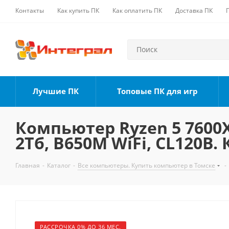
Контакты
Как купить ПК
Как оплатить ПК
Доставка ПК
Лучшие ПК
Топовые ПК для игр
Компьютер Ryzen 5 7600X,
2Тб, B650M WiFi, CL120B.
Главная
-
Каталог
-
Все компьютеры. Купить компьютер в Томске
-
РАССРОЧКА 0% ДО 36 МЕС.