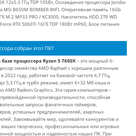
X 12x5.3 ГГц TDP 105Вт, Охлаждение процессора Jonsbo
та MSI B650M BOMBER WIFI, Оперативная память 16Gb
Гб M.2 MP33 PRO / KC3000, Накопитель HDD 2Тб WD
eForce RTX 5060Ti 16Гб TDP 180Вт mP60, Блок питания
ссора собран этот ПК?
 базе процессора Ryzen 5 7600X
– это мощный 6-
ессор семейства AMD Raphael с хорошим разгонным
2022 году, работает на базовой частоте 4,7 ГГц,
о 5,3 ГГц в турбо режиме, имеет 6+32 Мб кэша и
о AMD Radeon Graphics. Эта серия компьютеров –
превзойденной производительности, способная
овательные запросы фанатичных геймеров,
еров, успешных предпринимателей, азартных
телей. Завоевывайте мир, одолевайте конкурентов и
в ваших творческих, профессиональных или игровых
йденной мощностью и надежностью наших ПК. При