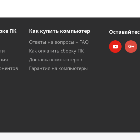
рке ПК
Как купить компьютер
Оставайтес
Ответы на вопросы – FAQ
ти
Как оплатить сборку ПК
ния
Доставка компьютеров
онентов
Гарантия на компьютеры