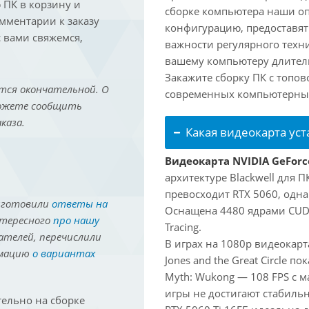
ПК в корзину и
сборке компьютера наши о
омментарии к заказу
конфигурацию, предоставят
 вами свяжемся,
важности регулярного техн
вашему компьютеру длитель
Закажите сборку ПК с топов
тся окончательной. О
современных компьютерных
можете сообщить
каза.
Какая видеокарта ус
Видеокарта NVIDIA GeForce
архитектуре Blackwell для 
превосходит RTX 5060, одна
иготовили
ответы на
Оснащена 4480 ядрами CUDA
нтересного
про нашу
Tracing.
ателей, перечислили
В играх на 1080p видеокарт
рмацию
о вариантах
Jones and the Great Circle п
Myth: Wukong — 108 FPS с 
игры не достигают стабильн
ельно на сборке