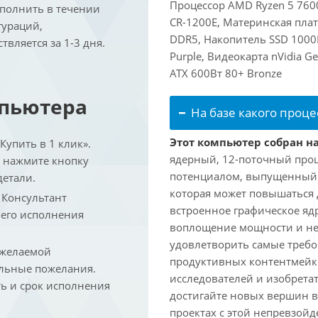
Процессор AMD Ryzen 5 7600
ыполнить в течении
CR-1200E, Материнская пла
гураций,
DDR5, Накопитель SSD 1000
вляется за 1-3 дня.
Purple, Видеокарта nVidia G
ATX 600Вт 80+ Bronze
мпьютера
На базе какого проце
Этот компьютер собран на
упить в 1 клик».
ядерный, 12-поточный проц
и нажмите кнопку
потенциалом, выпущенный в 
детали.
которая может повышаться д
. Консультант
встроенное графическое ядр
 его исполнения
воплощение мощности и не
удовлетворить самые треб
 желаемой
продуктивных контентмейк
льные пожелания.
исследователей и изобрета
ть и срок исполнения
достигайте новых вершин 
проектах с этой непревзо