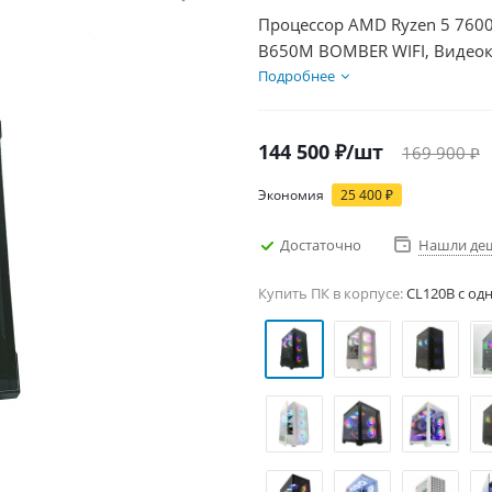
Процессор AMD Ryzen 5 7600
B650M BOMBER WIFI, Видеока
SSD 1000Гб + HDD 2Тб, БП 6
Подробнее
144 500
₽
/шт
169 900
₽
Экономия
25 400
₽
Достаточно
Нашли де
Купить ПК в корпусе:
CL120B c од