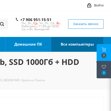
Войти
+7 906 951-15-51
Пн., Вт.,
Ср.
, Чт., Пт., Сб.,
Вс.
Заказать звонок
Работаем с 11:00 до 18:00
Ср. и Вс. Выходной
Домашние ПК
Все компьютеры
0
b, SSD 1000Гб + HDD
0
б, B650M WiFi. Купить в Томске