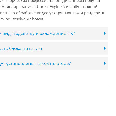
 для творческих профессионалов. Дизайнеры получат
оделирования в Unreal Engine 5 и Unity с полной
исты по обработке видео ускорят монтаж и рендеринг
inci Resolve и Shotcut.
 вид, подсветку и охлаждение ПК?
сть блока питания?
ут установлены на компьютере?