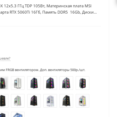
X 12x5.3 ГГц TDP 105Вт, Материнская плата MSI
рта RTX 5060Ti 16Гб, Память DDR5 16Gb, Диски
00Вт
шевле?
ним FRGB вентилятором. Доп. вентиляторы 500р./шт.