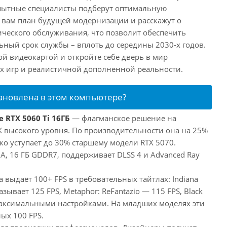
пытные специалисты подберут оптимальную
 вам план будущей модернизации и расскажут о
ического обслуживания, что позволит обеспечить
ный срок службы – вплоть до середины 2030-х годов.
ой видеокартой и откройте себе дверь в мир
 игр и реалистичной дополненной реальности.
тановлена в этом компьютере?
 RTX 5060 Ti 16ГБ
— флагманское решение на
ПК высокого уровня. По производительности она на 25%
ко уступает до 30% старшему модели RTX 5070.
, 16 ГБ GDDR7, поддерживает DLSS 4 и Advanced Ray
а выдаёт 100+ FPS в требовательных тайтлах: Indiana
оказывает 125 FPS, Metaphor: ReFantazio — 115 FPS, Black
максимальными настройками. На младших моделях эти
ых 100 FPS.