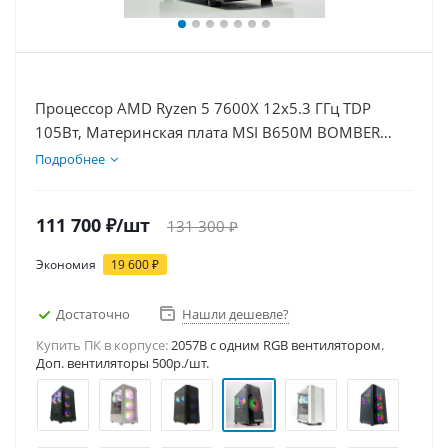
Процессор AMD Ryzen 5 7600X 12x5.3 ГГц TDP
105Вт, Материнская плата MSI B650M BOMBER
WIFI, Видеокарта RTX 5050 8Гб, Память
Подробнее
DDR5 16Gb, Диски SSD 1000Гб + HDD 1Тб, БП
600Вт
111 700
₽
/шт
131 300
₽
Экономия
19 600
₽
Достаточно
Нашли дешевле?
Купить ПК в корпусе:
2057B c одним RGB вентилятором.
Доп. вентиляторы 500р./шт.