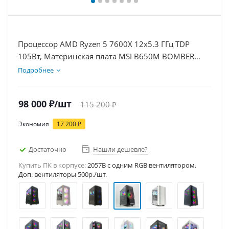
Процессор AMD Ryzen 5 7600X 12x5.3 ГГц TDP
105Вт, Материнская плата MSI B650M BOMBER
WIFI, Видеокарта RTX 5050 8Гб, Память
Подробнее
DDR5 16Gb, Диски SSD 1000Гб, БП 600Вт
98 000
₽
/шт
115 200
₽
Экономия
17 200
₽
Достаточно
Нашли дешевле?
Купить ПК в корпусе:
2057B c одним RGB вентилятором.
Доп. вентиляторы 500р./шт.