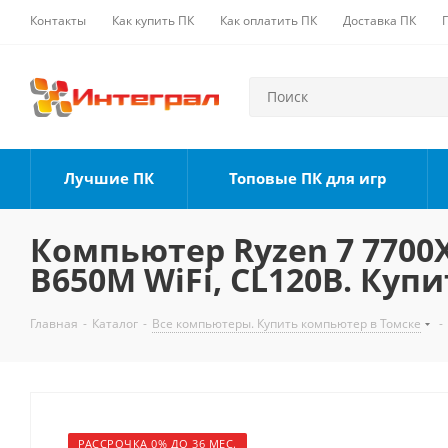
Контакты
Как купить ПК
Как оплатить ПК
Доставка ПК
Лучшие ПК
Топовые ПК для игр
Компьютер Ryzen 7 7700X,
B650M WiFi, CL120B. Купи
Главная
-
Каталог
-
Все компьютеры. Купить компьютер в Томске
-
РАССРОЧКА 0% ДО 36 МЕС.