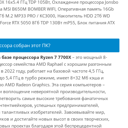
X 16x5.4 ГГц TDP 105Вт, Охлаждение процессора Jonsbo
та MSI B650M BOMBER WIFI, Оперативная память 16Gb
Гб M.2 MP33 PRO / KC3000, Накопитель HDD 2Тб WD
eForce RTX 5050 8Гб TDP 130Вт mP55, Блок питания ATX
ссора собран этот ПК?
 базе процессора Ryzen 7 7700X
– это мощный 8-
ессор семейства AMD Raphael с хорошим разгонным
2022 году, работает на базовой частоте 4,5 ГГц,
о 5,4 ГГц в турбо режиме, имеет 8+32 Мб кэша и
о AMD Radeon Graphics. Эта серия компьютеров –
и воплощение невероятной производительности,
влетворить самые высокие требования фанатичных
онтентмейкеров, успешных предпринимателей,
и талантливых изобретателей. Завоевывайте мир,
ков и достигайте новых высот в своих творческих,
вых проектах благодаря этой беспрецедентной