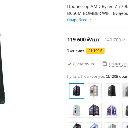
Процессор AMD Ryzen 7 7700
B650M BOMBER WIFI, Видеок
1000Гб + HDD 2Тб, БП 600Вт
Подробнее
119 600
₽
/шт
140 700
₽
Экономия
21 100
₽
Достаточно
Нашли де
Купить ПК в корпусе:
CL120B c од