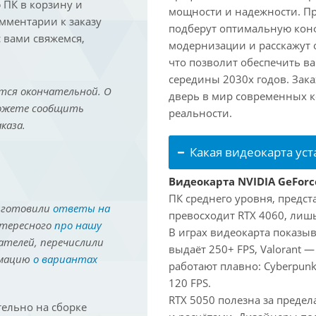
ПК в корзину и
мощности и надежности. П
омментарии к заказу
подберут оптимальную кон
 вами свяжемся,
модернизации и расскажут 
что позволит обеспечить в
середины 2030х годов. Зака
тся окончательной. О
дверь в мир современных 
можете сообщить
реальности.
каза.
Какая видеокарта ус
Видеокарта NVIDIA GeForc
ПК среднего уровня, предст
иготовили
ответы на
превосходит RTX 4060, лишь
нтересного
про нашу
В играх видеокарта показыв
ателей, перечислили
выдаёт 250+ FPS, Valorant —
рмацию
о вариантах
работают плавно: Cyberpunk
120 FPS.
RTX 5050 полезна за предел
ельно на сборке