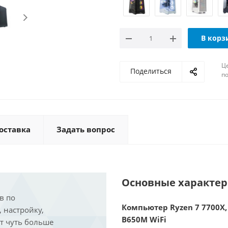
В корз
Ц
Поделиться
по
оставка
Задать вопрос
Основные характе
в по
Компьютер Ryzen 7 7700X, 
, настройку,
B650M WiFi
ит чуть больше