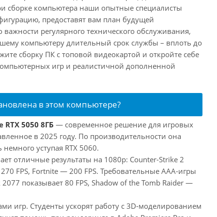
ри сборке компьютера наши опытные специалисты
фигурацию, предоставят вам план будущей
о важности регулярного технического обслуживания,
ашему компьютеру длительный срок службы – вплоть до
жите сборку ПК с топовой видеокартой и откройте себе
компьютерных игр и реалистичной дополненной
тановлена в этом компьютере?
e RTX 5050 8ГБ
— современное решение для игровых
авленное в 2025 году. По производительности она
 немного уступая RTX 5060.
ает отличные результаты на 1080p: Counter-Strike 2
 270 FPS, Fortnite — 200 FPS. Требовательные AAA-игры
 2077 показывает 80 FPS, Shadow of the Tomb Raider —
ами игр. Студенты ускорят работу с 3D-моделированием