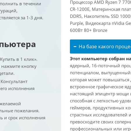
Процессор AMD Ryzen 7 7700
ыполнить в течении
CR-1200E, Материнская пла
гураций,
DDR5, Накопитель SSD 1000
вляется за 1-3 дня.
Purple, Видеокарта nVidia G
600Вт 80+ Bronze
мпьютера
На базе какого проце
Этот компьютер собран на
упить в 1 клик».
ядерный, 16-поточный проц
и нажмите кнопку
потенциалом, выпущенный в 
детали.
которая может повышаться д
. Консультант
встроенное графическое ядр
 его исполнения
настоящий эпицентр мощи 
способная с легкостью удо
 желаемой
геймеров, продуктивных к
льные пожелания.
страстных исследователей 
ть и срок исполнения
превосходите своих соперни
профессиональных или игро