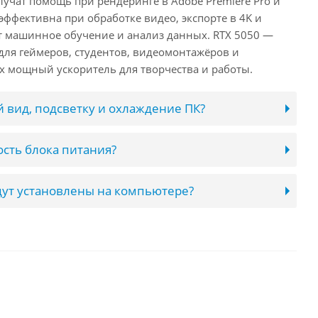
лучат помощь при рендеринге в Adobe Premiere Pro и
 эффективна при обработке видео, экспорте в 4K и
т машинное обучение и анализ данных. RTX 5050 —
ля геймеров, студентов, видеомонтажёров и
 мощный ускоритель для творчества и работы.
 вид, подсветку и охлаждение ПК?
сть блока питания?
ут установлены на компьютере?