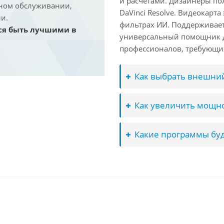
и расчётами. Дизайнеры по
йном обслуживании,
DaVinci Resolve. Видеокарта
и.
фильтрах ИИ. Поддерживае
ся быть лучшими в
универсальный помощник д
профессионалов, требующих
Как выбрать внешний
Как увеличить мощно
Какие программы буд