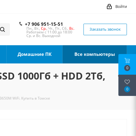
Войти
+7 906 951-15-51
Пн., Вт.,
Ср.
, Чт., Пт., Сб.,
Вс.
Заказать звонок
Работаем с 11:00 до 18:00
Ср. и Вс. Выходной
Домашние ПК
Все компьютеры
0
SSD 1000Гб + HDD 2Тб,
0
B650M WiFi. Купить в Томске