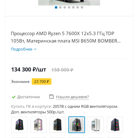
Процессор AMD Ryzen 5 7600X 12x5.3 ГГц TDP
105Вт, Материнская плата MSI B650M BOMBER
WIFI, Видеокарта RTX 5060 8Гб, Память
Подробнее
DDR5 32Gb, Диски SSD 1000Гб + HDD 1Тб, БП
600Вт
134 300
₽
/шт
158 000
₽
Экономия
23 700
₽
Достаточно
Нашли дешевле?
Купить ПК в корпусе:
2057B c одним RGB вентилятором.
Доп. вентиляторы 500р./шт.