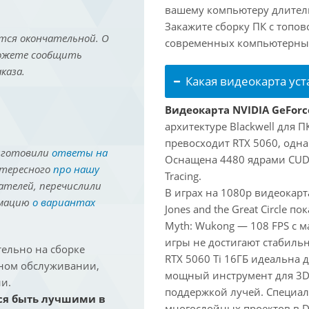
вашему компьютеру длитель
Закажите сборку ПК с топов
тся окончательной. О
современных компьютерных
можете сообщить
каза.
Какая видеокарта ус
Видеокарта NVIDIA GeForce
архитектуре Blackwell для 
превосходит RTX 5060, одна
иготовили
ответы на
Оснащена 4480 ядрами CUDA
нтересного
про нашу
Tracing.
ателей, перечислили
В играх на 1080p видеокарт
рмацию
о вариантах
Jones and the Great Circle п
Myth: Wukong — 108 FPS с 
игры не достигают стабильн
ельно на сборке
RTX 5060 Ti 16ГБ идеальна
йном обслуживании,
мощный инструмент для 3D-м
и.
поддержкой лучей. Специал
ся быть лучшими в
многослойных проектов в Dav