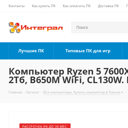
Контакты
Как купить ПК
Как оплатить ПК
Доставка ПК
Лучшие ПК
Топовые ПК для игр
Компьютер Ryzen 5 7600X,
2Тб, B650M WiFi, CL130W.
Главная
-
Каталог
-
Все компьютеры. Купить компьютер в Томске
-
РАССРОЧКА 0% ДО 36 МЕС.