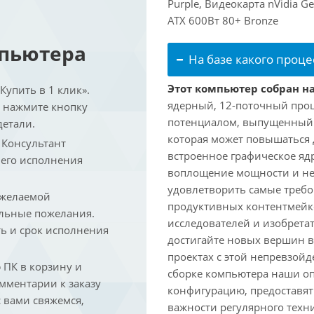
Purple, Видеокарта nVidia G
ATX 600Вт 80+ Bronze
мпьютера
На базе какого проце
Этот компьютер собран на
упить в 1 клик».
ядерный, 12-поточный проц
и нажмите кнопку
потенциалом, выпущенный в 
детали.
которая может повышаться д
. Консультант
встроенное графическое ядр
 его исполнения
воплощение мощности и не
удовлетворить самые треб
 желаемой
продуктивных контентмейк
льные пожелания.
исследователей и изобрета
ть и срок исполнения
достигайте новых вершин 
проектах с этой непревзо
ПК в корзину и
сборке компьютера наши о
омментарии к заказу
конфигурацию, предоставят
 вами свяжемся,
важности регулярного техн