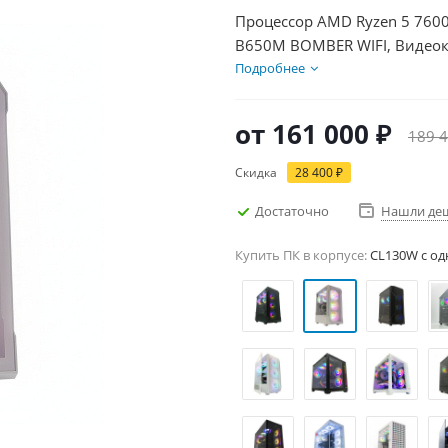
Процессор AMD Ryzen 5 7600
B650M BOMBER WIFI, Видеока
SSD 1000Гб + HDD 2Тб, БП 6
Подробнее
от
161 000 ₽
189 4
Скидка
28 400 ₽
Достаточно
Нашли де
Купить ПК в корпусе:
CL130W c од