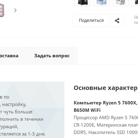
Ц
Поделиться
по
оставка
Задать вопрос
Основные характе
в по
Компьютер Ryzen 5 7600X, 
, настройку,
B650M WiFi
ит чуть больше
Процессор AMD Ryzen 5 7600
ыполнить в течении
CR-1200E, Материнская пла
гураций,
DDR5, Накопитель SSD 1000
вляется за 1-3 дня.