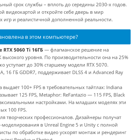
ный срок службы – вплоть до середины 2030-х годов.
ой видеокартой и откройте себе дверь в мир
 игр и реалистичной дополненной реальности.
тановлена в этом компьютере?
 RTX 5060 Ti 16ГБ
— флагманское решение на
ПК высокого уровня. По производительности она на 25%
ко уступает до 30% старшему модели RTX 5070.
, 16 ГБ GDDR7, поддерживает DLSS 4 и Advanced Ray
а выдаёт 100+ FPS в требовательных тайтлах: Indiana
оказывает 125 FPS, Metaphor: ReFantazio — 115 FPS, Black
максимальными настройками. На младших моделях эти
ых 100 FPS.
 для творческих профессионалов. Дизайнеры получат
оделирования в Unreal Engine 5 и Unity с полной
исты по обработке видео ускорят монтаж и рендеринг
inci Resolve и Shotcut.