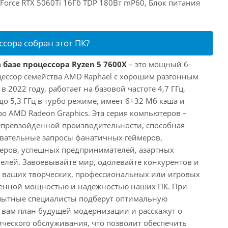
eForce RTX 5060Ti 16Гб TDP 180Вт mP60, Блок питания
ссора собран этот ПК?
 базе процессора Ryzen 5 7600X
– это мощный 6-
ессор семейства AMD Raphael с хорошим разгонным
2022 году, работает на базовой частоте 4,7 ГГц,
о 5,3 ГГц в турбо режиме, имеет 6+32 Мб кэша и
о AMD Radeon Graphics. Эта серия компьютеров –
превзойденной производительности, способная
овательные запросы фанатичных геймеров,
еров, успешных предпринимателей, азартных
телей. Завоевывайте мир, одолевайте конкурентов и
в ваших творческих, профессиональных или игровых
йденной мощностью и надежностью наших ПК. При
пытные специалисты подберут оптимальную
 вам план будущей модернизации и расскажут о
ического обслуживания, что позволит обеспечить