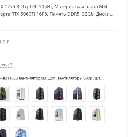
X 12x5.3 ГГц TDP 105Вт, Материнская плата MSI
рта RTX 5060Ti 16Гб, Память DDR5 32Gb, Диски
00Вт
00 ₽
шевле?
ним FRGB вентилятором. Доп. вентиляторы 500р./шт.