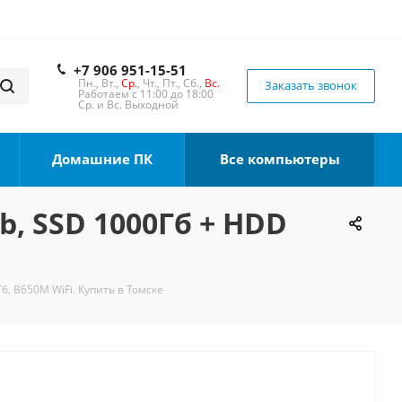
+7 906 951-15-51
Пн., Вт.,
Ср.
, Чт., Пт., Сб.,
Вс.
Заказать звонок
Работаем с 11:00 до 18:00
Ср. и Вс. Выходной
Домашние ПК
Все компьютеры
b, SSD 1000Гб + HDD
б, B650M WiFi. Купить в Томске