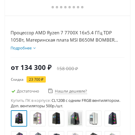
Процессор AMD Ryzen 7 7700X 16x5.4 ГГц TDP
105Вт, Материнская плата MSI B650M BOMBER
WIFI, Видеокарта RTX 5050 8Гб, Память
Подробнее
DDR5 32Gb, Диски SSD 1000Гб + HDD 1Тб, БП
600Вт
от
134 300 ₽
158 000 ₽
Скидка
23 700 ₽
Достаточно
Нашли дешевле?
Купить ПК в корпусе:
CL120B c одним FRGB вентилятором.
Доп. вентиляторы 500р./шт.